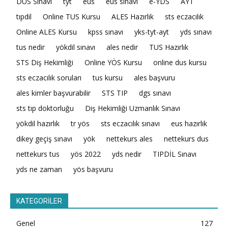
DUS Sınavı
tyt
eus
eus sınavı
e-YDS
AYT
tıpdil
Online TUS Kursu
ALES Hazırlık
sts eczacılık
Online ALES Kursu
kpss sınavı
yks-tyt-ayt
yds sınavı
tus nedir
yökdil sınavı
ales nedir
TUS Hazırlık
STS Diş Hekimliği
Online YÖS Kursu
online dus kursu
sts eczacılık soruları
tus kursu
ales başvuru
ales kimler başvurabilir
STS TIP
dgs sınavı
sts tıp doktorluğu
Diş Hekimliği Uzmanlık Sınavı
yökdil hazırlık
tr yös
sts eczacılık sınavı
eus hazırlık
dikey geçiş sınavı
yök
nettekurs ales
nettekurs dus
nettekurs tus
yös 2022
yds nedir
TIPDİL Sınavı
yds ne zaman
yös başvuru
KATEGORİLER
Genel
127