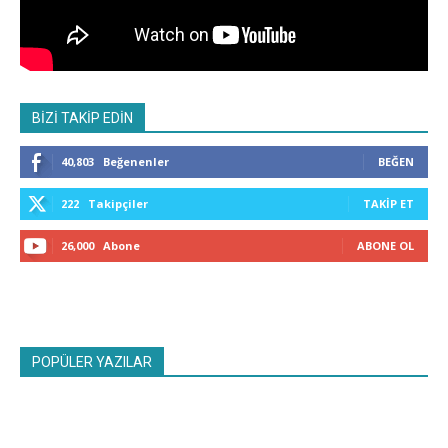
BİZİ TAKİP EDİN
40,803
Beğenenler
BEĞEN
222
Takipçiler
TAKIP ET
26,000
Abone
ABONE OL
POPÜLER YAZILAR