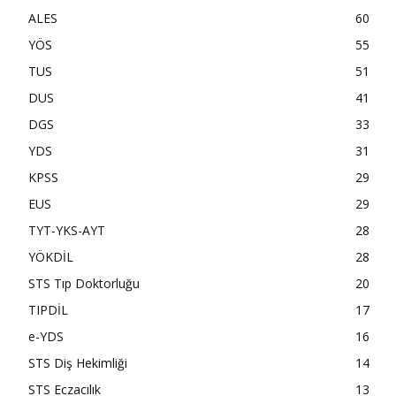
ALES
60
YÖS
55
TUS
51
DUS
41
DGS
33
YDS
31
KPSS
29
EUS
29
TYT-YKS-AYT
28
YÖKDİL
28
STS Tıp Doktorluğu
20
TIPDİL
17
e-YDS
16
STS Diş Hekimliği
14
STS Eczacılık
13