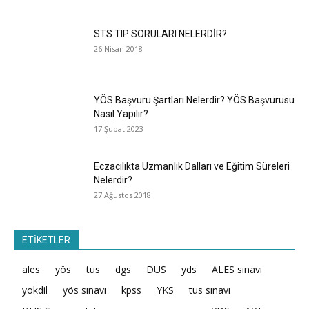
STS TIP SORULARI NELERDİR?
26 Nisan 2018
YÖS Başvuru Şartları Nelerdir? YÖS Başvurusu
Nasıl Yapılır?
17 Şubat 2023
Eczacılıkta Uzmanlık Dalları ve Eğitim Süreleri
Nelerdir?
27 Ağustos 2018
ETİKETLER
ales
yös
tus
dgs
DUS
yds
ALES sınavı
yokdil
yös sınavı
kpss
YKS
tus sınavı