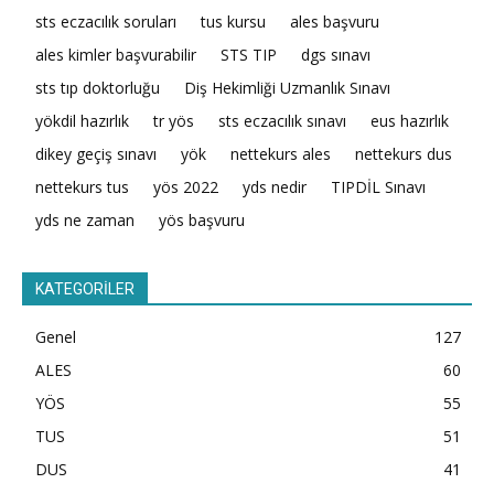
sts eczacılık soruları
tus kursu
ales başvuru
ales kimler başvurabilir
STS TIP
dgs sınavı
sts tıp doktorluğu
Diş Hekimliği Uzmanlık Sınavı
yökdil hazırlık
tr yös
sts eczacılık sınavı
eus hazırlık
dikey geçiş sınavı
yök
nettekurs ales
nettekurs dus
nettekurs tus
yös 2022
yds nedir
TIPDİL Sınavı
yds ne zaman
yös başvuru
KATEGORİLER
Genel
127
ALES
60
YÖS
55
TUS
51
DUS
41