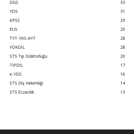
DGS
33
YDS
31
KPSS
29
EUS
29
TYT-YKS-AYT
28
YÖKDİL
28
STS Tıp Doktorluğu
20
TIPDİL
17
e-YDS
16
STS Diş Hekimliği
14
STS Eczacılık
13