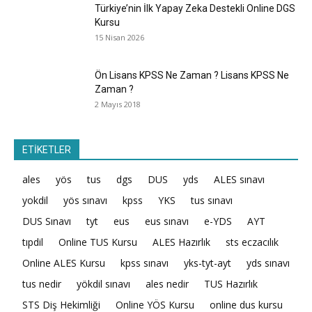
Türkiye’nin İlk Yapay Zeka Destekli Online DGS
Kursu
15 Nisan 2026
Ön Lisans KPSS Ne Zaman ? Lisans KPSS Ne
Zaman ?
2 Mayıs 2018
ETİKETLER
ales
yös
tus
dgs
DUS
yds
ALES sınavı
yokdil
yös sınavı
kpss
YKS
tus sınavı
DUS Sınavı
tyt
eus
eus sınavı
e-YDS
AYT
tıpdil
Online TUS Kursu
ALES Hazırlık
sts eczacılık
Online ALES Kursu
kpss sınavı
yks-tyt-ayt
yds sınavı
tus nedir
yökdil sınavı
ales nedir
TUS Hazırlık
STS Diş Hekimliği
Online YÖS Kursu
online dus kursu