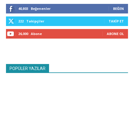
40,803
Beğenenler
BEĞEN
222
Takipçiler
TAKIP ET
26,000
Abone
ABONE OL
POPÜLER YAZILAR