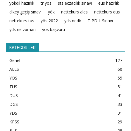
yökdil hazırlık
tr yös
sts eczacılık sınavı
eus hazırlık
dikey geçiş sınavı
yök
nettekurs ales
nettekurs dus
nettekurs tus
yös 2022
yds nedir
TIPDİL Sınavı
yds ne zaman
yös başvuru
KATEGORİLER
Genel
127
ALES
60
YÖS
55
TUS
51
DUS
41
DGS
33
YDS
31
KPSS
29
EUS
29