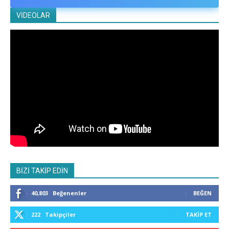
VİDEOLAR
BİZİ TAKİP EDİN
40,803
Beğenenler
BEĞEN
222
Takipçiler
TAKIP ET