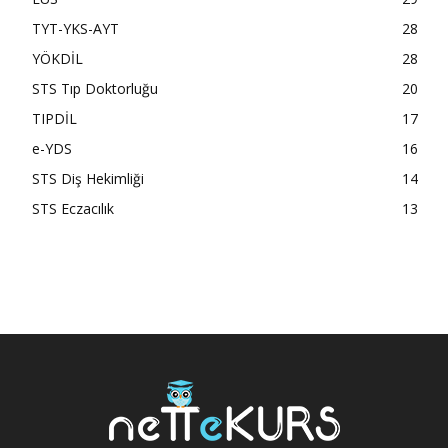
TYT-YKS-AYT
28
YÖKDİL
28
STS Tıp Doktorluğu
20
TIPDİL
17
e-YDS
16
STS Diş Hekimliği
14
STS Eczacılık
13