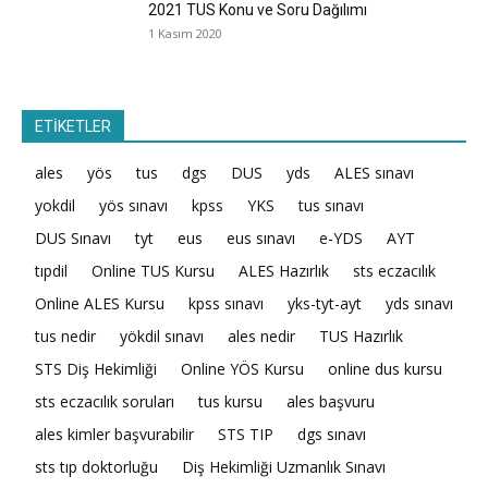
2021 TUS Konu ve Soru Dağılımı
1 Kasım 2020
ETİKETLER
ales
yös
tus
dgs
DUS
yds
ALES sınavı
yokdil
yös sınavı
kpss
YKS
tus sınavı
DUS Sınavı
tyt
eus
eus sınavı
e-YDS
AYT
tıpdil
Online TUS Kursu
ALES Hazırlık
sts eczacılık
Online ALES Kursu
kpss sınavı
yks-tyt-ayt
yds sınavı
tus nedir
yökdil sınavı
ales nedir
TUS Hazırlık
STS Diş Hekimliği
Online YÖS Kursu
online dus kursu
sts eczacılık soruları
tus kursu
ales başvuru
ales kimler başvurabilir
STS TIP
dgs sınavı
sts tıp doktorluğu
Diş Hekimliği Uzmanlık Sınavı