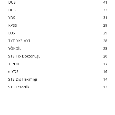
DUS
41
DGS
33
YDS
31
KPSS
29
EUS
29
TYT-YKS-AYT
28
YÖKDİL
28
STS Tıp Doktorluğu
20
TIPDİL
17
e-YDS
16
STS Diş Hekimliği
14
STS Eczacılık
13