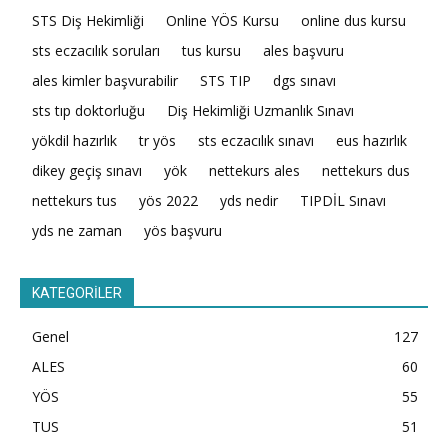
STS Diş Hekimliği
Online YÖS Kursu
online dus kursu
sts eczacılık soruları
tus kursu
ales başvuru
ales kimler başvurabilir
STS TIP
dgs sınavı
sts tıp doktorluğu
Diş Hekimliği Uzmanlık Sınavı
yökdil hazırlık
tr yös
sts eczacılık sınavı
eus hazırlık
dikey geçiş sınavı
yök
nettekurs ales
nettekurs dus
nettekurs tus
yös 2022
yds nedir
TIPDİL Sınavı
yds ne zaman
yös başvuru
KATEGORİLER
Genel
127
ALES
60
YÖS
55
TUS
51