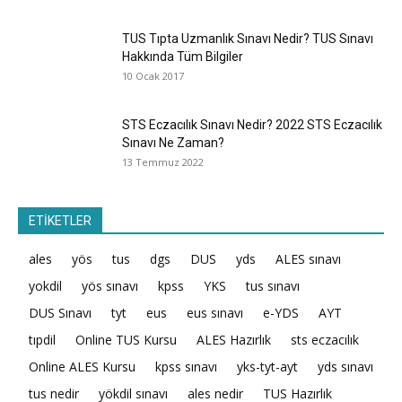
TUS Tıpta Uzmanlık Sınavı Nedir? TUS Sınavı
Hakkında Tüm Bilgiler
10 Ocak 2017
STS Eczacılık Sınavı Nedir? 2022 STS Eczacılık
Sınavı Ne Zaman?
13 Temmuz 2022
ETİKETLER
ales
yös
tus
dgs
DUS
yds
ALES sınavı
yokdil
yös sınavı
kpss
YKS
tus sınavı
DUS Sınavı
tyt
eus
eus sınavı
e-YDS
AYT
tıpdil
Online TUS Kursu
ALES Hazırlık
sts eczacılık
Online ALES Kursu
kpss sınavı
yks-tyt-ayt
yds sınavı
tus nedir
yökdil sınavı
ales nedir
TUS Hazırlık