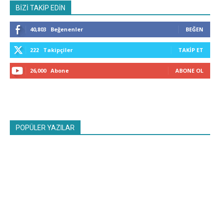
BİZİ TAKİP EDİN
40,803
Beğenenler
BEĞEN
222
Takipçiler
TAKIP ET
26,000
Abone
ABONE OL
POPÜLER YAZILAR