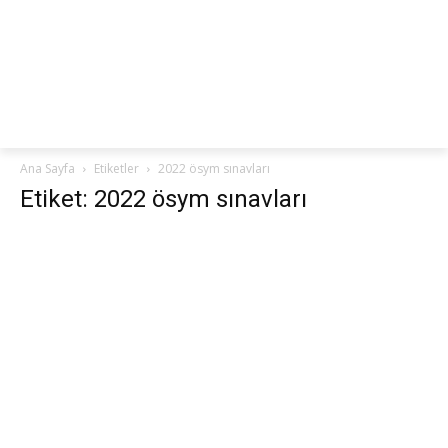
netteKURS
Ana Sayfa
Etiketler
2022 ösym sınavları
Etiket: 2022 ösym sınavları