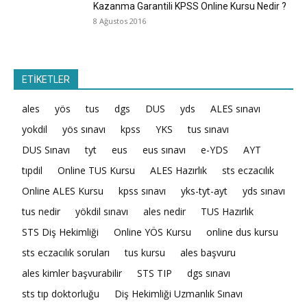
Kazanma Garantili KPSS Online Kursu Nedir ?
8 Ağustos 2016
ETİKETLER
ales
yös
tus
dgs
DUS
yds
ALES sınavı
yokdil
yös sınavı
kpss
YKS
tus sınavı
DUS Sınavı
tyt
eus
eus sınavı
e-YDS
AYT
tıpdil
Online TUS Kursu
ALES Hazırlık
sts eczacılık
Online ALES Kursu
kpss sınavı
yks-tyt-ayt
yds sınavı
tus nedir
yökdil sınavı
ales nedir
TUS Hazırlık
STS Diş Hekimliği
Online YÖS Kursu
online dus kursu
sts eczacılık soruları
tus kursu
ales başvuru
ales kimler başvurabilir
STS TIP
dgs sınavı
sts tıp doktorluğu
Diş Hekimliği Uzmanlık Sınavı