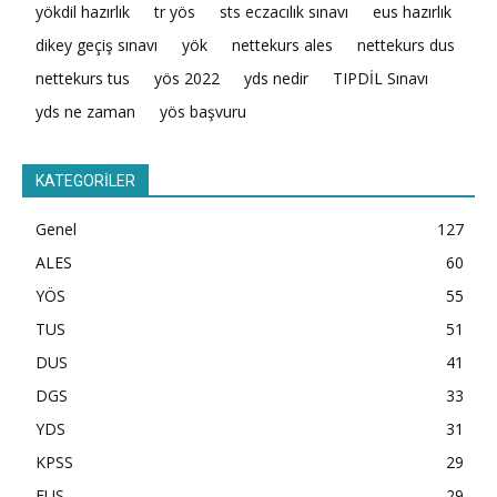
yökdil hazırlık
tr yös
sts eczacılık sınavı
eus hazırlık
dikey geçiş sınavı
yök
nettekurs ales
nettekurs dus
nettekurs tus
yös 2022
yds nedir
TIPDİL Sınavı
yds ne zaman
yös başvuru
KATEGORİLER
Genel
127
ALES
60
YÖS
55
TUS
51
DUS
41
DGS
33
YDS
31
KPSS
29
EUS
29