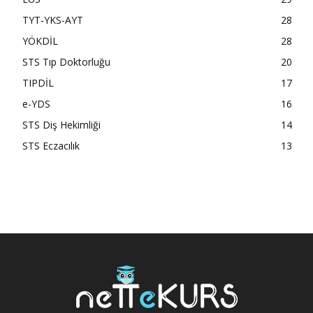
TYT-YKS-AYT
28
YÖKDİL
28
STS Tıp Doktorluğu
20
TIPDİL
17
e-YDS
16
STS Diş Hekimliği
14
STS Eczacılık
13