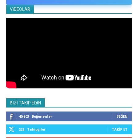
VİDEOLAR
BİZİ TAKİP EDİN
40,803
Beğenenler
BEĞEN
222
Takipçiler
TAKIP ET