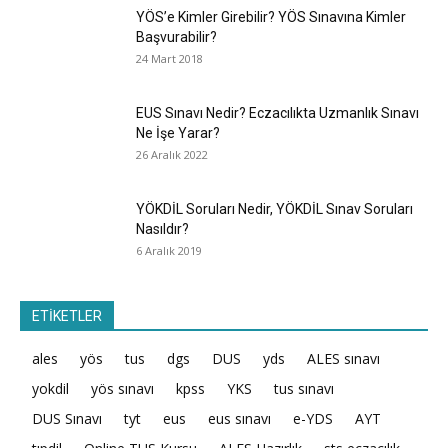
YÖS’e Kimler Girebilir? YÖS Sınavına Kimler
Başvurabilir?
24 Mart 2018
EUS Sınavı Nedir? Eczacılıkta Uzmanlık Sınavı
Ne İşe Yarar?
26 Aralık 2022
YÖKDİL Soruları Nedir, YÖKDİL Sınav Soruları
Nasıldır?
6 Aralık 2019
ETİKETLER
ales
yös
tus
dgs
DUS
yds
ALES sınavı
yokdil
yös sınavı
kpss
YKS
tus sınavı
DUS Sınavı
tyt
eus
eus sınavı
e-YDS
AYT