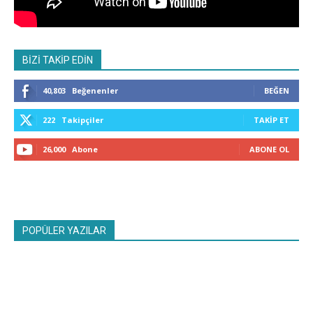
BİZİ TAKİP EDİN
40,803
Beğenenler
BEĞEN
222
Takipçiler
TAKIP ET
26,000
Abone
ABONE OL
POPÜLER YAZILAR