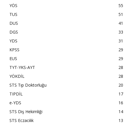
YÖS
55
TUS
51
DUS
41
DGS
33
YDS
31
KPSS
29
EUS
29
TYT-YKS-AYT
28
YÖKDİL
28
STS Tıp Doktorluğu
20
TIPDİL
17
e-YDS
16
STS Diş Hekimliği
14
STS Eczacılık
13