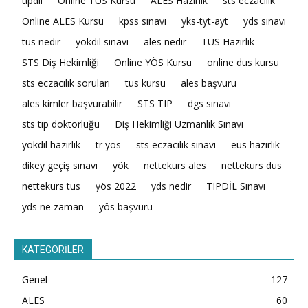
tıpdil
Online TUS Kursu
ALES Hazırlık
sts eczacılık
Online ALES Kursu
kpss sınavı
yks-tyt-ayt
yds sınavı
tus nedir
yökdil sınavı
ales nedir
TUS Hazırlık
STS Diş Hekimliği
Online YÖS Kursu
online dus kursu
sts eczacılık soruları
tus kursu
ales başvuru
ales kimler başvurabilir
STS TIP
dgs sınavı
sts tıp doktorluğu
Diş Hekimliği Uzmanlık Sınavı
yökdil hazırlık
tr yös
sts eczacılık sınavı
eus hazırlık
dikey geçiş sınavı
yök
nettekurs ales
nettekurs dus
nettekurs tus
yös 2022
yds nedir
TIPDİL Sınavı
yds ne zaman
yös başvuru
KATEGORİLER
Genel
127
ALES
60