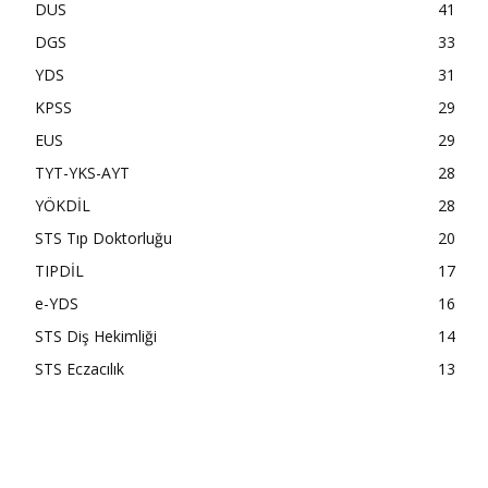
DUS
41
DGS
33
YDS
31
KPSS
29
EUS
29
TYT-YKS-AYT
28
YÖKDİL
28
STS Tıp Doktorluğu
20
TIPDİL
17
e-YDS
16
STS Diş Hekimliği
14
STS Eczacılık
13