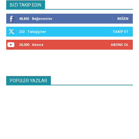
BİZİ TAKİP EDİN
40,803
Beğenenler
BEĞEN
222
Takipçiler
TAKIP ET
26,000
Abone
ABONE OL
POPÜLER YAZILAR