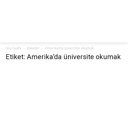
netteKURS
Ana Sayfa
Etiketler
Amerika’da üniversite okumak
Etiket: Amerika’da üniversite okumak