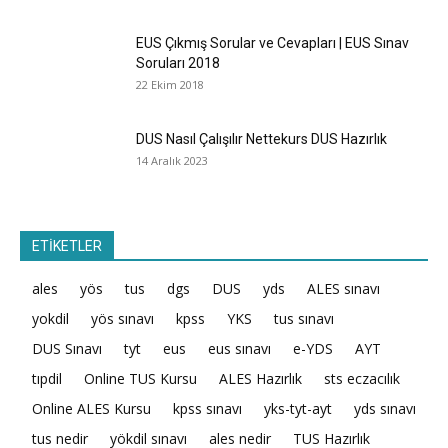
EUS Çıkmış Sorular ve Cevapları | EUS Sınav
Soruları 2018
22 Ekim 2018
DUS Nasıl Çalışılır Nettekurs DUS Hazırlık
14 Aralık 2023
ETİKETLER
ales
yös
tus
dgs
DUS
yds
ALES sınavı
yokdil
yös sınavı
kpss
YKS
tus sınavı
DUS Sınavı
tyt
eus
eus sınavı
e-YDS
AYT
tıpdil
Online TUS Kursu
ALES Hazırlık
sts eczacılık
Online ALES Kursu
kpss sınavı
yks-tyt-ayt
yds sınavı
tus nedir
yökdil sınavı
ales nedir
TUS Hazırlık