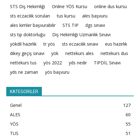
STS Diş Hekimliği
Online YÖS Kursu
online dus kursu
sts eczacılık soruları
tus kursu
ales başvuru
ales kimler başvurabilir
STS TIP
dgs sınavı
sts tıp doktorluğu
Diş Hekimliği Uzmanlık Sınavı
yökdil hazırlık
tr yös
sts eczacılık sınavı
eus hazırlık
dikey geçiş sınavı
yök
nettekurs ales
nettekurs dus
nettekurs tus
yös 2022
yds nedir
TIPDİL Sınavı
yds ne zaman
yös başvuru
KATEGORİLER
Genel
127
ALES
60
YÖS
55
TUS
51