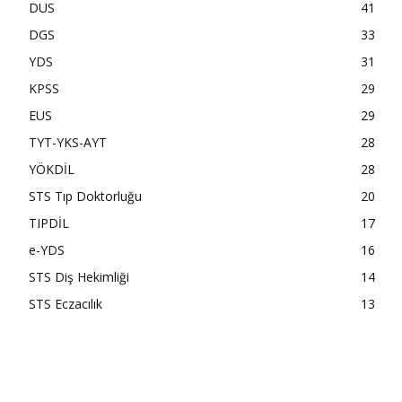
DUS
41
DGS
33
YDS
31
KPSS
29
EUS
29
TYT-YKS-AYT
28
YÖKDİL
28
STS Tıp Doktorluğu
20
TIPDİL
17
e-YDS
16
STS Diş Hekimliği
14
STS Eczacılık
13