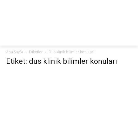
netteKURS
Ana Sayfa
Etiketler
Dus klinik bilimler konuları
Etiket: dus klinik bilimler konuları