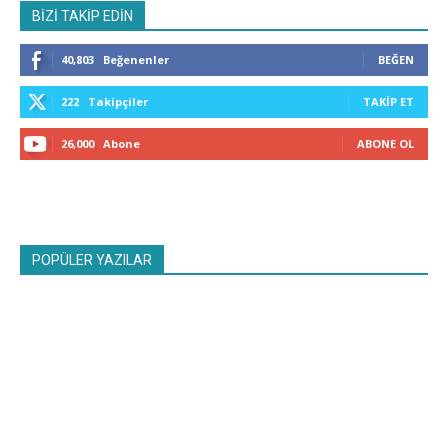
BİZİ TAKİP EDİN
40,803
Beğenenler
BEĞEN
222
Takipçiler
TAKIP ET
26,000
Abone
ABONE OL
POPÜLER YAZILAR