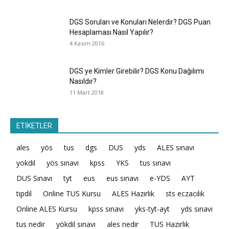
DGS Soruları ve Konuları Nelerdir? DGS Puan
Hesaplaması Nasıl Yapılır?
4 Kasım 2016
DGS ye Kimler Girebilir? DGS Konu Dağılımı
Nasıldır?
11 Mart 2018
ETİKETLER
ales
yös
tus
dgs
DUS
yds
ALES sınavı
yokdil
yös sınavı
kpss
YKS
tus sınavı
DUS Sınavı
tyt
eus
eus sınavı
e-YDS
AYT
tıpdil
Online TUS Kursu
ALES Hazırlık
sts eczacılık
Online ALES Kursu
kpss sınavı
yks-tyt-ayt
yds sınavı
tus nedir
yökdil sınavı
ales nedir
TUS Hazırlık