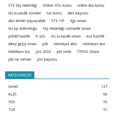
STS Diş Hekimliği
Online YÖS Kursu
online dus kursu
sts eczacılık soruları
tus kursu
ales başvuru
ales kimler başvurabilir
STS TIP
dgs sınavı
sts tıp doktorluğu
Diş Hekimliği Uzmanlık Sınavı
yökdil hazırlık
tr yös
sts eczacılık sınavı
eus hazırlık
dikey geçiş sınavı
yök
nettekurs ales
nettekurs dus
nettekurs tus
yös 2022
yds nedir
TIPDİL Sınavı
yds ne zaman
yös başvuru
KATEGORİLER
Genel
127
ALES
60
YÖS
55
TUS
51