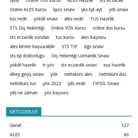
tıpdil
Online TUS Kursu
ALES Hazırlık
sts eczacılık
Online ALES Kursu
kpss sınavı
yks-tyt-ayt
yds sınavı
tus nedir
yökdil sınavı
ales nedir
TUS Hazırlık
STS Diş Hekimliği
Online YÖS Kursu
online dus kursu
sts eczacılık soruları
tus kursu
ales başvuru
ales kimler başvurabilir
STS TIP
dgs sınavı
sts tıp doktorluğu
Diş Hekimliği Uzmanlık Sınavı
yökdil hazırlık
tr yös
sts eczacılık sınavı
eus hazırlık
dikey geçiş sınavı
yök
nettekurs ales
nettekurs dus
nettekurs tus
yös 2022
yds nedir
TIPDİL Sınavı
yds ne zaman
yös başvuru
KATEGORİLER
Genel
127
ALES
60