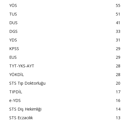
YÖS
55
TUS
51
DUS
41
DGS
33
YDS
31
KPSS
29
EUS
29
TYT-YKS-AYT
28
YÖKDİL
28
STS Tıp Doktorluğu
20
TIPDİL
17
e-YDS
16
STS Diş Hekimliği
14
STS Eczacılık
13