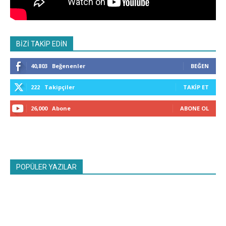
BİZİ TAKİP EDİN
40,803
Beğenenler
BEĞEN
222
Takipçiler
TAKIP ET
26,000
Abone
ABONE OL
POPÜLER YAZILAR