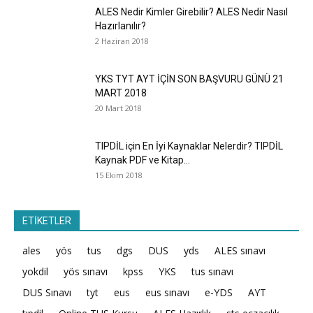
ALES Nedir Kimler Girebilir? ALES Nedir Nasıl
Hazırlanılır?
2 Haziran 2018
YKS TYT AYT İÇİN SON BAŞVURU GÜNÜ 21
MART 2018
20 Mart 2018
TIPDİL için En İyi Kaynaklar Nelerdir? TIPDİL
Kaynak PDF ve Kitap...
15 Ekim 2018
ETİKETLER
ales
yös
tus
dgs
DUS
yds
ALES sınavı
yokdil
yös sınavı
kpss
YKS
tus sınavı
DUS Sınavı
tyt
eus
eus sınavı
e-YDS
AYT