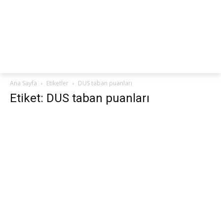
netteKURS
Ana Sayfa
Etiketler
DUS taban puanları
Etiket: DUS taban puanları