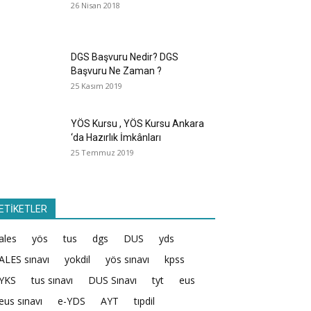
26 Nisan 2018
DGS Başvuru Nedir? DGS
Başvuru Ne Zaman ?
25 Kasım 2019
YÖS Kursu , YÖS Kursu Ankara
‘da Hazırlık İmkânları
25 Temmuz 2019
ETİKETLER
ales
yös
tus
dgs
DUS
yds
ALES sınavı
yokdil
yös sınavı
kpss
YKS
tus sınavı
DUS Sınavı
tyt
eus
eus sınavı
e-YDS
AYT
tıpdil