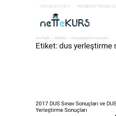
+90 530 347 5877
INFO@NETTEKURS.C
TUS
Ana Sayfa
Etiketler
Dus yerleştirme sonuçları
Etiket: dus yerleştirme 
2017 DUS Sınav Sonuçları ve DU
Yerleştirme Sonuçları