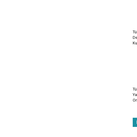
Tü
De
Ku
Tü
Ya
On