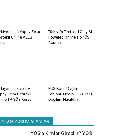
rkiye’nin İlk Yapay Zeka
Türkiye’s First and Only AI-
stekli Online ALES
Powered Online TR-YÖS
rsu
Course
rkiye’nin İlk ve Tek
EUS Konu Dağılımı
pay Zeka Destekli
Tablosu Nedir? EUS Soru
line TR-YÖS Kursu
Dağılımı Nasıldır?
EN ÇOK YORUM ALANLAR
YÖS’e Kimler Girebilir? YÖS