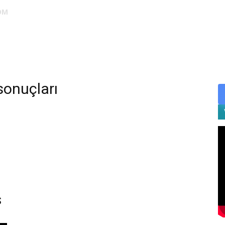
OM
DUS
EUS
SAHU
STS
TIPDİL
YÖKDİL
YDS
ALES
sonuçları
S