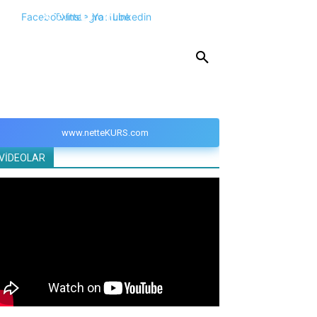
Facebook
Twitter
Instagram
Youtube
Linkedin
KPSS
DGS
YKS
YÖS
DİĞER
www.netteKURS.com
VİDEOLAR