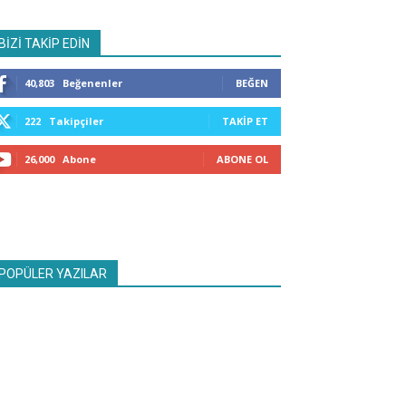
BİZİ TAKİP EDİN
40,803
Beğenenler
BEĞEN
222
Takipçiler
TAKIP ET
26,000
Abone
ABONE OL
POPÜLER YAZILAR