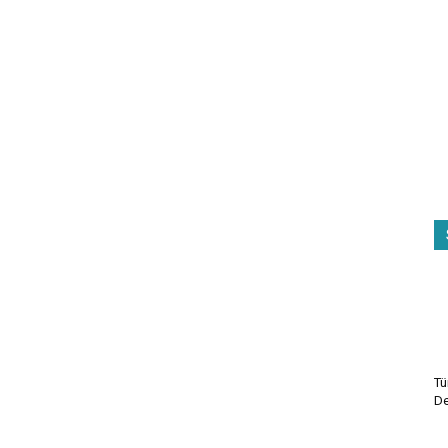
Tü
De