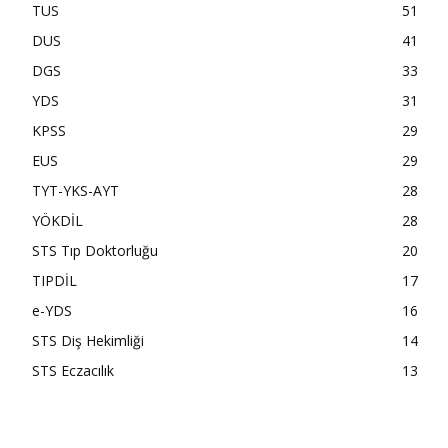
TUS
51
DUS
41
DGS
33
YDS
31
KPSS
29
EUS
29
TYT-YKS-AYT
28
YÖKDİL
28
STS Tıp Doktorluğu
20
TIPDİL
17
e-YDS
16
STS Diş Hekimliği
14
STS Eczacılık
13