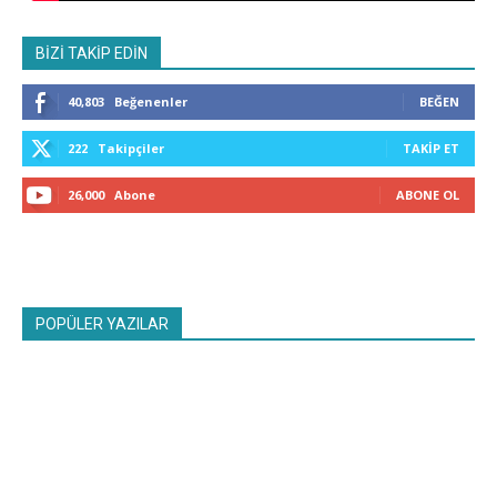
BİZİ TAKİP EDİN
40,803
Beğenenler
BEĞEN
222
Takipçiler
TAKIP ET
26,000
Abone
ABONE OL
POPÜLER YAZILAR