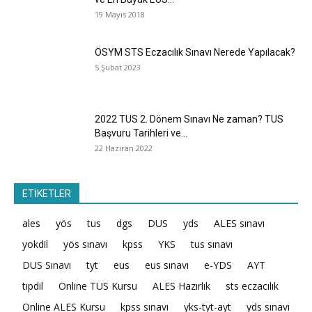
19 Mayıs 2018
ÖSYM STS Eczacılık Sınavı Nerede Yapılacak?
5 Şubat 2023
2022 TUS 2. Dönem Sınavı Ne zaman? TUS
Başvuru Tarihleri ve...
22 Haziran 2022
ETİKETLER
ales
yös
tus
dgs
DUS
yds
ALES sınavı
yokdil
yös sınavı
kpss
YKS
tus sınavı
DUS Sınavı
tyt
eus
eus sınavı
e-YDS
AYT
tıpdil
Online TUS Kursu
ALES Hazırlık
sts eczacılık
Online ALES Kursu
kpss sınavı
yks-tyt-ayt
yds sınavı