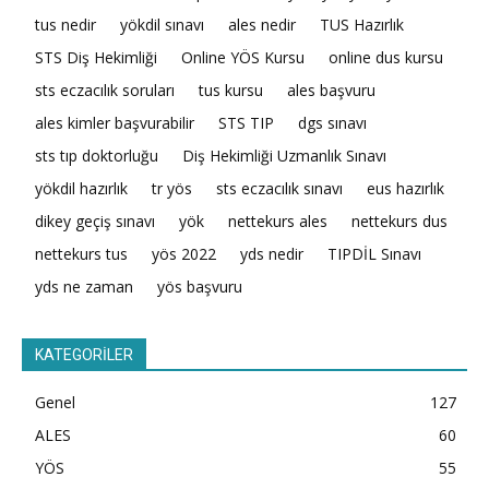
tus nedir
yökdil sınavı
ales nedir
TUS Hazırlık
STS Diş Hekimliği
Online YÖS Kursu
online dus kursu
sts eczacılık soruları
tus kursu
ales başvuru
ales kimler başvurabilir
STS TIP
dgs sınavı
sts tıp doktorluğu
Diş Hekimliği Uzmanlık Sınavı
yökdil hazırlık
tr yös
sts eczacılık sınavı
eus hazırlık
dikey geçiş sınavı
yök
nettekurs ales
nettekurs dus
nettekurs tus
yös 2022
yds nedir
TIPDİL Sınavı
yds ne zaman
yös başvuru
KATEGORİLER
Genel
127
ALES
60
YÖS
55