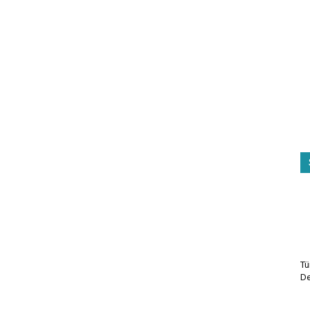
Tü
De