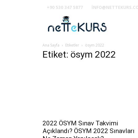
+90 530 347 5877
INFO@NETTEKURS.C
TUS
Ana Sayfa
Etiketler
ösym 2022
Etiket: ösym 2022
2022 ÖSYM Sınav Takvimi
Açıklandı? ÖSYM 2022 Sınavları