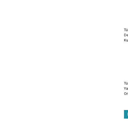
Tü
De
Ku
Tü
Ya
On