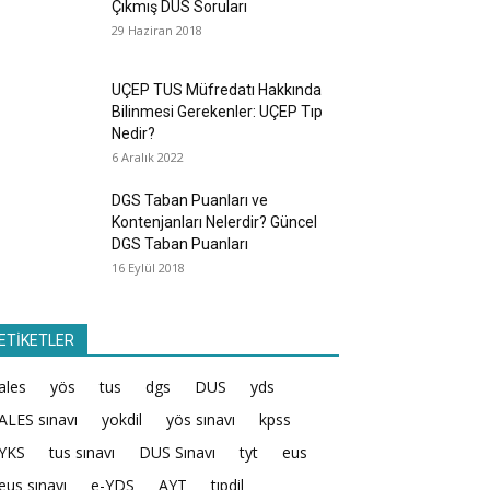
Çıkmış DUS Soruları
29 Haziran 2018
UÇEP TUS Müfredatı Hakkında
Bilinmesi Gerekenler: UÇEP Tıp
Nedir?
6 Aralık 2022
DGS Taban Puanları ve
Kontenjanları Nelerdir? Güncel
DGS Taban Puanları
16 Eylül 2018
ETİKETLER
ales
yös
tus
dgs
DUS
yds
ALES sınavı
yokdil
yös sınavı
kpss
YKS
tus sınavı
DUS Sınavı
tyt
eus
eus sınavı
e-YDS
AYT
tıpdil