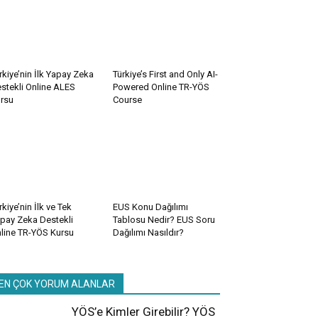
rkiye’nin İlk Yapay Zeka
Türkiye’s First and Only AI-
stekli Online ALES
Powered Online TR-YÖS
rsu
Course
rkiye’nin İlk ve Tek
EUS Konu Dağılımı
pay Zeka Destekli
Tablosu Nedir? EUS Soru
line TR-YÖS Kursu
Dağılımı Nasıldır?
EN ÇOK YORUM ALANLAR
YÖS’e Kimler Girebilir? YÖS