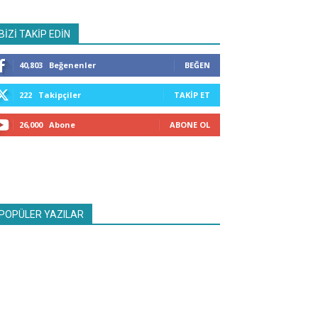
BİZİ TAKİP EDİN
40,803
Beğenenler
BEĞEN
222
Takipçiler
TAKIP ET
26,000
Abone
ABONE OL
POPÜLER YAZILAR