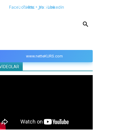
Facebook
Twitter
Instagram
Youtube
Linkedin
KPSS
DGS
YKS
YÖS
DİĞER
www.netteKURS.com
VİDEOLAR