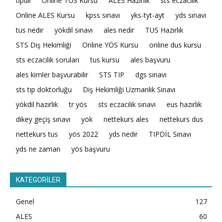
tıpdil
Online TUS Kursu
ALES Hazırlık
sts eczacılık
Online ALES Kursu
kpss sınavı
yks-tyt-ayt
yds sınavı
tus nedir
yökdil sınavı
ales nedir
TUS Hazırlık
STS Diş Hekimliği
Online YÖS Kursu
online dus kursu
sts eczacılık soruları
tus kursu
ales başvuru
ales kimler başvurabilir
STS TIP
dgs sınavı
sts tıp doktorluğu
Diş Hekimliği Uzmanlık Sınavı
yökdil hazırlık
tr yös
sts eczacılık sınavı
eus hazırlık
dikey geçiş sınavı
yök
nettekurs ales
nettekurs dus
nettekurs tus
yös 2022
yds nedir
TIPDİL Sınavı
yds ne zaman
yös başvuru
KATEGORİLER
Genel
127
ALES
60