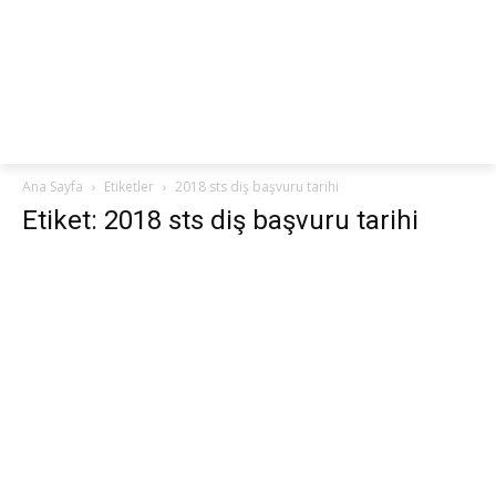
netteKURS
Ana Sayfa
Etiketler
2018 sts diş başvuru tarihi
Etiket: 2018 sts diş başvuru tarihi