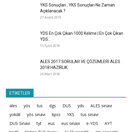
YKS Sonuçları , YKS Sonuçları Ne Zaman
Açıklanacak ?
27 Aralık 2019
YDS En Çok Çıkan 1000 Kelime | En Çok Çıkan
YDS...
15 Eylül 2018
ALES 2017 SORULAR VE ÇÖZÜMLERİ ALES
2018 HAZIRLIK
26 Mart 2018
ETİKETLER
ales
yös
tus
dgs
DUS
yds
ALES sınavı
yokdil
yös sınavı
kpss
YKS
tus sınavı
DUS Sınavı
tyt
eus
eus sınavı
e-YDS
AYT