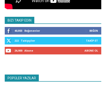
BİZİ TAKİP EDİN
40,803
Beğenenler
BEĞEN
222
Takipçiler
TAKIP ET
26,000
Abone
ABONE OL
POPÜLER YAZILAR