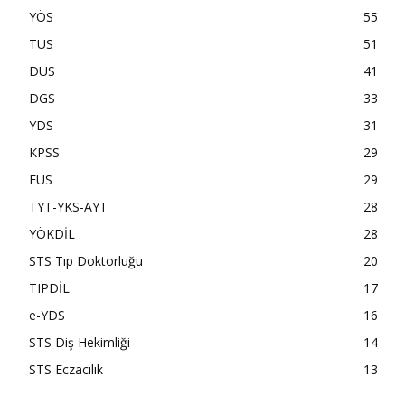
YÖS
55
TUS
51
DUS
41
DGS
33
YDS
31
KPSS
29
EUS
29
TYT-YKS-AYT
28
YÖKDİL
28
STS Tıp Doktorluğu
20
TIPDİL
17
e-YDS
16
STS Diş Hekimliği
14
STS Eczacılık
13