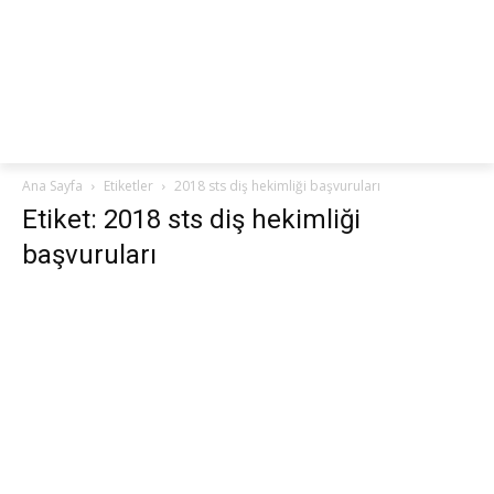
netteKURS
Ana Sayfa
Etiketler
2018 sts diş hekimliği başvuruları
Etiket: 2018 sts diş hekimliği
başvuruları