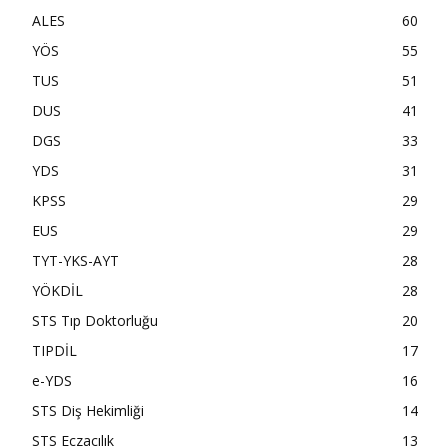
ALES
60
YÖS
55
TUS
51
DUS
41
DGS
33
YDS
31
KPSS
29
EUS
29
TYT-YKS-AYT
28
YÖKDİL
28
STS Tıp Doktorluğu
20
TIPDİL
17
e-YDS
16
STS Diş Hekimliği
14
STS Eczacılık
13