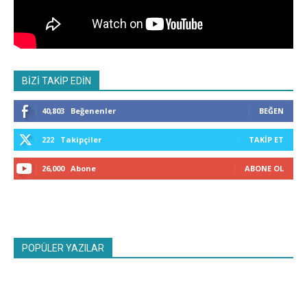
BİZİ TAKİP EDİN
40,803
Beğenenler
BEĞEN
222
Takipçiler
TAKIP ET
26,000
Abone
ABONE OL
POPÜLER YAZILAR