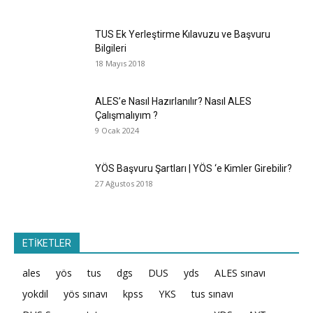
TUS Ek Yerleştirme Kılavuzu ve Başvuru
Bilgileri
18 Mayıs 2018
ALES’e Nasıl Hazırlanılır? Nasıl ALES
Çalışmalıyım ?
9 Ocak 2024
YÖS Başvuru Şartları | YÖS ‘e Kimler Girebilir?
27 Ağustos 2018
ETİKETLER
ales
yös
tus
dgs
DUS
yds
ALES sınavı
yokdil
yös sınavı
kpss
YKS
tus sınavı