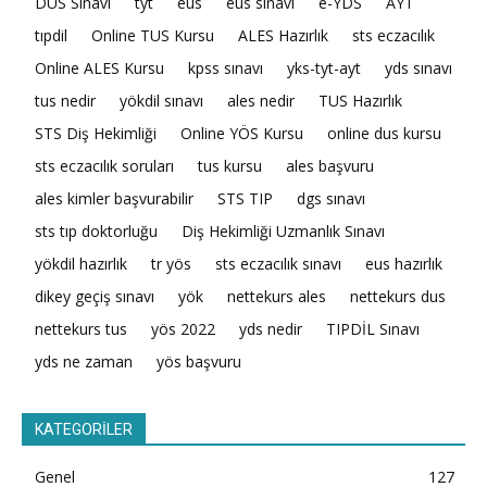
DUS Sınavı
tyt
eus
eus sınavı
e-YDS
AYT
tıpdil
Online TUS Kursu
ALES Hazırlık
sts eczacılık
Online ALES Kursu
kpss sınavı
yks-tyt-ayt
yds sınavı
tus nedir
yökdil sınavı
ales nedir
TUS Hazırlık
STS Diş Hekimliği
Online YÖS Kursu
online dus kursu
sts eczacılık soruları
tus kursu
ales başvuru
ales kimler başvurabilir
STS TIP
dgs sınavı
sts tıp doktorluğu
Diş Hekimliği Uzmanlık Sınavı
yökdil hazırlık
tr yös
sts eczacılık sınavı
eus hazırlık
dikey geçiş sınavı
yök
nettekurs ales
nettekurs dus
nettekurs tus
yös 2022
yds nedir
TIPDİL Sınavı
yds ne zaman
yös başvuru
KATEGORİLER
Genel
127