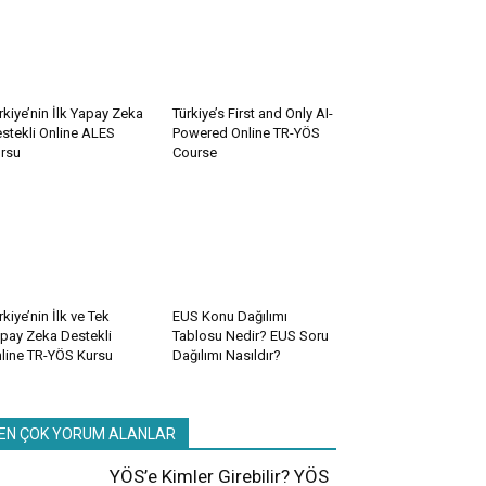
rkiye’nin İlk Yapay Zeka
Türkiye’s First and Only AI-
stekli Online ALES
Powered Online TR-YÖS
rsu
Course
rkiye’nin İlk ve Tek
EUS Konu Dağılımı
pay Zeka Destekli
Tablosu Nedir? EUS Soru
line TR-YÖS Kursu
Dağılımı Nasıldır?
EN ÇOK YORUM ALANLAR
YÖS’e Kimler Girebilir? YÖS