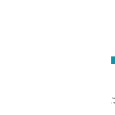
Tü
De