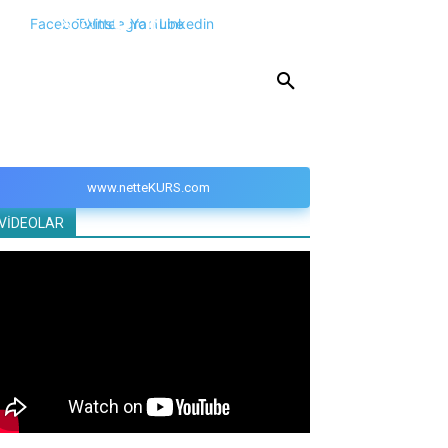
Facebook
Twitter
Instagram
Youtube
Linkedin
KPSS
DGS
YKS
YÖS
DİĞER
www.netteKURS.com
VİDEOLAR