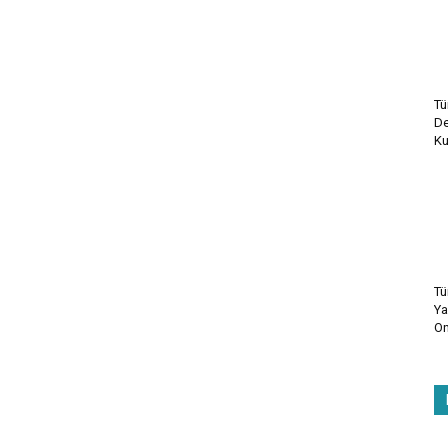
Tü
De
Ku
Tü
Ya
On