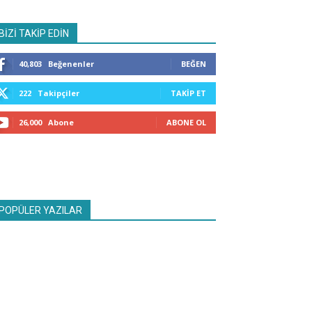
BİZİ TAKİP EDİN
40,803
Beğenenler
BEĞEN
222
Takipçiler
TAKIP ET
26,000
Abone
ABONE OL
POPÜLER YAZILAR