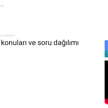
OM
DUS
EUS
SAHU
STS
TIPDİL
YÖKDİL
YDS
ALES
ru dağılımı
 konuları ve soru dağılımı