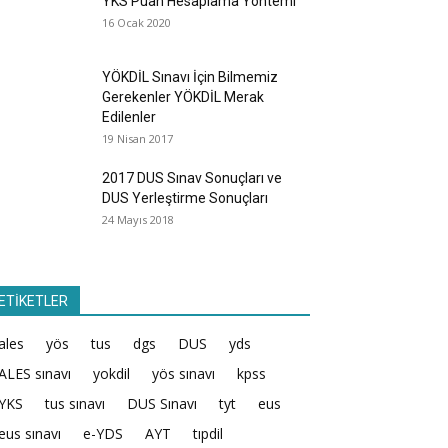
YKS Puan Hesaplama Yöntemi
16 Ocak 2020
YÖKDİL Sınavı İçin Bilmemiz
Gerekenler YÖKDİL Merak
Edilenler
19 Nisan 2017
2017 DUS Sınav Sonuçları ve
DUS Yerleştirme Sonuçları
24 Mayıs 2018
ETİKETLER
ales
yös
tus
dgs
DUS
yds
ALES sınavı
yokdil
yös sınavı
kpss
YKS
tus sınavı
DUS Sınavı
tyt
eus
eus sınavı
e-YDS
AYT
tıpdil