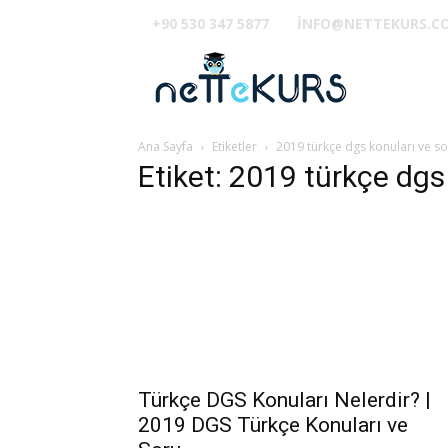
+90 530 347 5877
INFO@NETTEKURS.C
TUS
Ana Sayfa
Etiketler
2019 türkçe dgs konuları ve so
Etiket: 2019 türkçe dgs
Türkçe DGS Konuları Nelerdir? |
2019 DGS Türkçe Konuları ve