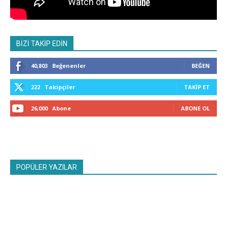
BİZİ TAKİP EDİN
40,803
Beğenenler
BEĞEN
222
Takipçiler
TAKIP ET
26,000
Abone
ABONE OL
POPÜLER YAZILAR