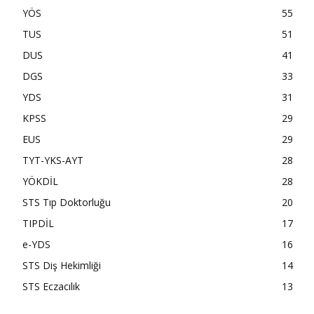
YÖS
55
TUS
51
DUS
41
DGS
33
YDS
31
KPSS
29
EUS
29
TYT-YKS-AYT
28
YÖKDİL
28
STS Tıp Doktorluğu
20
TIPDİL
17
e-YDS
16
STS Diş Hekimliği
14
STS Eczacılık
13