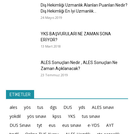
Diş Hekimliği Uzmanlık Alanları Puanları Nedir?
Diş Hekimliği En İyi Uzmanlık...
24 Mayıs 2019
YKS BAŞVURULARI NE ZAMAN SONA
ERİYOR?
13 Mart 2018
ALES Sonuçları Nedir , ALES Sonuçları Ne
Zaman Açıklanacak?
23 Temmuz 2019
ETİKETLER
ales
yös
tus
dgs
DUS
yds
ALES sınavı
yokdil
yös sınavı
kpss
YKS
tus sınavı
DUS Sınavı
tyt
eus
eus sınavı
e-YDS
AYT