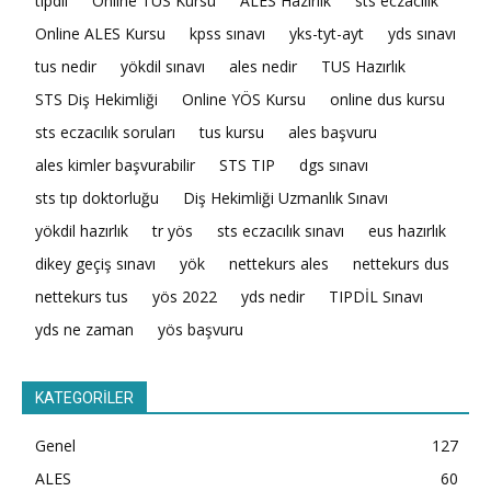
tıpdil
Online TUS Kursu
ALES Hazırlık
sts eczacılık
Online ALES Kursu
kpss sınavı
yks-tyt-ayt
yds sınavı
tus nedir
yökdil sınavı
ales nedir
TUS Hazırlık
STS Diş Hekimliği
Online YÖS Kursu
online dus kursu
sts eczacılık soruları
tus kursu
ales başvuru
ales kimler başvurabilir
STS TIP
dgs sınavı
sts tıp doktorluğu
Diş Hekimliği Uzmanlık Sınavı
yökdil hazırlık
tr yös
sts eczacılık sınavı
eus hazırlık
dikey geçiş sınavı
yök
nettekurs ales
nettekurs dus
nettekurs tus
yös 2022
yds nedir
TIPDİL Sınavı
yds ne zaman
yös başvuru
KATEGORİLER
Genel
127
ALES
60