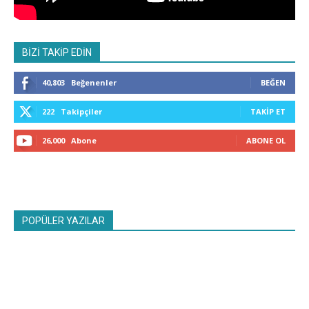
BİZİ TAKİP EDİN
40,803
Beğenenler
BEĞEN
222
Takipçiler
TAKIP ET
26,000
Abone
ABONE OL
POPÜLER YAZILAR