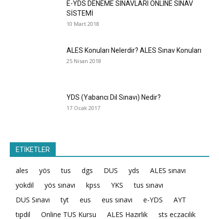
E-YDS DENEME SINAVLARI ONLINE SINAV
SİSTEMİ
10 Mart 2018
ALES Konuları Nelerdir? ALES Sınav Konuları
25 Nisan 2018
YDS (Yabancı Dil Sınavı) Nedir?
17 Ocak 2017
ETİKETLER
ales
yös
tus
dgs
DUS
yds
ALES sınavı
yokdil
yös sınavı
kpss
YKS
tus sınavı
DUS Sınavı
tyt
eus
eus sınavı
e-YDS
AYT
tıpdil
Online TUS Kursu
ALES Hazırlık
sts eczacılık