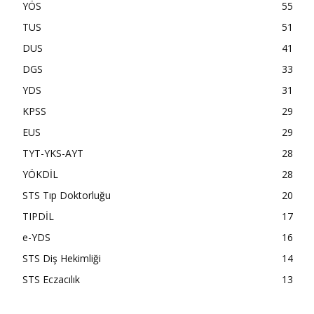
YÖS
55
TUS
51
DUS
41
DGS
33
YDS
31
KPSS
29
EUS
29
TYT-YKS-AYT
28
YÖKDİL
28
STS Tıp Doktorluğu
20
TIPDİL
17
e-YDS
16
STS Diş Hekimliği
14
STS Eczacılık
13