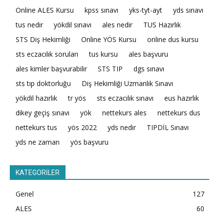
Online ALES Kursu
kpss sınavı
yks-tyt-ayt
yds sınavı
tus nedir
yökdil sınavı
ales nedir
TUS Hazırlık
STS Diş Hekimliği
Online YÖS Kursu
online dus kursu
sts eczacılık soruları
tus kursu
ales başvuru
ales kimler başvurabilir
STS TIP
dgs sınavı
sts tıp doktorluğu
Diş Hekimliği Uzmanlık Sınavı
yökdil hazırlık
tr yös
sts eczacılık sınavı
eus hazırlık
dikey geçiş sınavı
yök
nettekurs ales
nettekurs dus
nettekurs tus
yös 2022
yds nedir
TIPDİL Sınavı
yds ne zaman
yös başvuru
KATEGORİLER
Genel
127
ALES
60