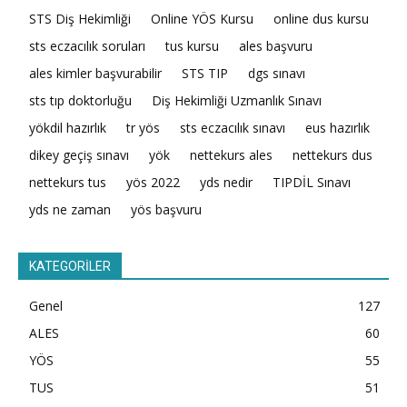
STS Diş Hekimliği
Online YÖS Kursu
online dus kursu
sts eczacılık soruları
tus kursu
ales başvuru
ales kimler başvurabilir
STS TIP
dgs sınavı
sts tıp doktorluğu
Diş Hekimliği Uzmanlık Sınavı
yökdil hazırlık
tr yös
sts eczacılık sınavı
eus hazırlık
dikey geçiş sınavı
yök
nettekurs ales
nettekurs dus
nettekurs tus
yös 2022
yds nedir
TIPDİL Sınavı
yds ne zaman
yös başvuru
KATEGORİLER
Genel
127
ALES
60
YÖS
55
TUS
51