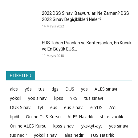
2022 DGS Sınavı Başvuruları Ne Zaman? DGS
2022 Sınav Değişiklikleri Neler?
14 Mayıs 2022
EUS Taban Puanları ve Kontenjanları, En Küçük
ve En Büyük EUS...
19 Mayıs 2018
ETİKETLER
ales
yös
tus
dgs
DUS
yds
ALES sınavı
yokdil
yös sınavı
kpss
YKS
tus sınavı
DUS Sınavı
tyt
eus
eus sınavı
e-YDS
AYT
tıpdil
Online TUS Kursu
ALES Hazırlık
sts eczacılık
Online ALES Kursu
kpss sınavı
yks-tyt-ayt
yds sınavı
tus nedir
yökdil sınavı
ales nedir
TUS Hazırlık