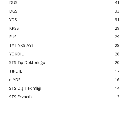
DUS
41
DGS
33
YDS
31
KPSS
29
EUS
29
TYT-YKS-AYT
28
YÖKDİL
28
STS Tıp Doktorluğu
20
TIPDİL
17
e-YDS
16
STS Diş Hekimliği
14
STS Eczacılık
13