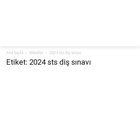
netteKURS
Ana Sayfa
Etiketler
2024 sts diş sınavı
Etiket: 2024 sts diş sınavı