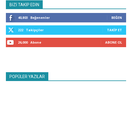
BİZİ TAKİP EDİN
40,803
Beğenenler
BEĞEN
222
Takipçiler
TAKIP ET
26,000
Abone
ABONE OL
POPÜLER YAZILAR