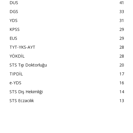
DUS
41
DGS
33
YDS
31
KPSS
29
EUS
29
TYT-YKS-AYT
28
YÖKDİL
28
STS Tıp Doktorluğu
20
TIPDİL
17
e-YDS
16
STS Diş Hekimliği
14
STS Eczacılık
13