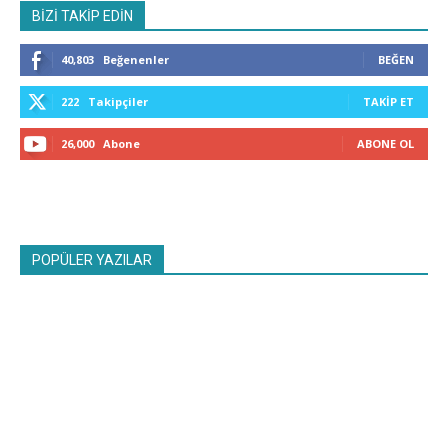
BİZİ TAKİP EDİN
40,803
Beğenenler
BEĞEN
222
Takipçiler
TAKIP ET
26,000
Abone
ABONE OL
POPÜLER YAZILAR