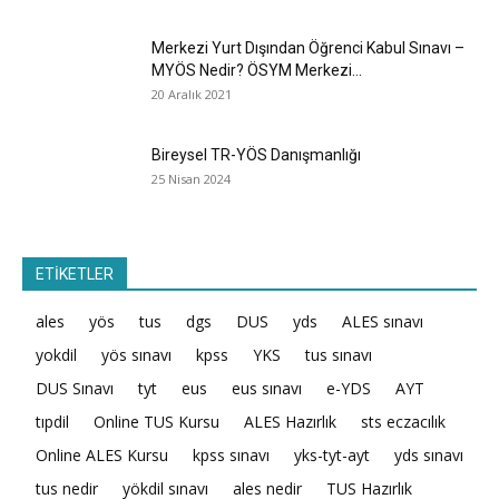
Merkezi Yurt Dışından Öğrenci Kabul Sınavı –
MYÖS Nedir? ÖSYM Merkezi...
20 Aralık 2021
Bireysel TR-YÖS Danışmanlığı
25 Nisan 2024
ETİKETLER
ales
yös
tus
dgs
DUS
yds
ALES sınavı
yokdil
yös sınavı
kpss
YKS
tus sınavı
DUS Sınavı
tyt
eus
eus sınavı
e-YDS
AYT
tıpdil
Online TUS Kursu
ALES Hazırlık
sts eczacılık
Online ALES Kursu
kpss sınavı
yks-tyt-ayt
yds sınavı
tus nedir
yökdil sınavı
ales nedir
TUS Hazırlık