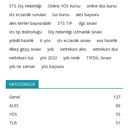
STS Diş Hekimliği
Online YÖS Kursu
online dus kursu
sts eczacılık soruları
tus kursu
ales başvuru
ales kimler başvurabilir
STS TIP
dgs sınavı
sts tıp doktorluğu
Diş Hekimliği Uzmanlık Sınavı
yökdil hazırlık
tr yös
sts eczacılık sınavı
eus hazırlık
dikey geçiş sınavı
yök
nettekurs ales
nettekurs dus
nettekurs tus
yös 2022
yds nedir
TIPDİL Sınavı
yds ne zaman
yös başvuru
KATEGORİLER
Genel
127
ALES
60
YÖS
55
TUS
51