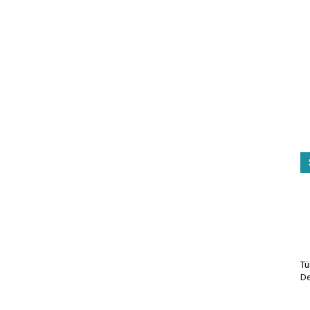
Tü
De