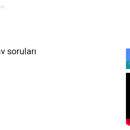
OM
DUS
EUS
SAHU
STS
TIPDİL
YÖKDİL
YDS
ALES
v soruları