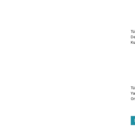
Tü
De
Ku
Tü
Ya
On