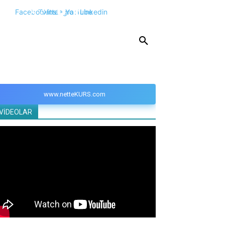
Facebook
Twitter
Instagram
Youtube
Linkedin
KPSS
DGS
YKS
YÖS
DİĞER
www.netteKURS.com
VİDEOLAR