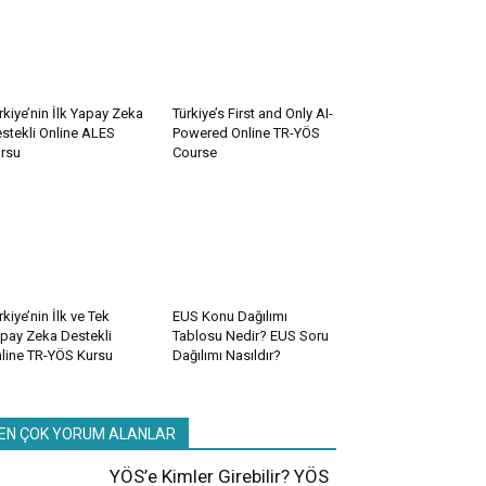
rkiye’nin İlk Yapay Zeka
Türkiye’s First and Only AI-
stekli Online ALES
Powered Online TR-YÖS
rsu
Course
rkiye’nin İlk ve Tek
EUS Konu Dağılımı
pay Zeka Destekli
Tablosu Nedir? EUS Soru
line TR-YÖS Kursu
Dağılımı Nasıldır?
EN ÇOK YORUM ALANLAR
YÖS’e Kimler Girebilir? YÖS