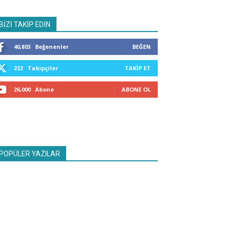
BİZİ TAKİP EDİN
40,803
Beğenenler
BEĞEN
222
Takipçiler
TAKIP ET
26,000
Abone
ABONE OL
POPÜLER YAZILAR