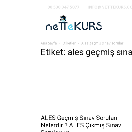
+90 530 347 5877
INFO@NETTEKURS.C
TUS
Ana Sayfa
Etiketler
Ales geçmiş sınav soruları
Etiket: ales geçmiş sına
ALES Geçmiş Sınav Soruları
Nelerdir ? ALES Çıkmış Sınav