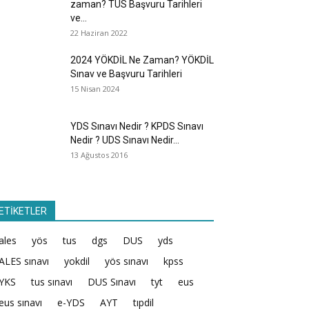
zaman? TUS Başvuru Tarihleri
ve...
22 Haziran 2022
2024 YÖKDİL Ne Zaman? YÖKDİL
Sınav ve Başvuru Tarihleri
15 Nisan 2024
YDS Sınavı Nedir ? KPDS Sınavı
Nedir ? UDS Sınavı Nedir...
13 Ağustos 2016
ETİKETLER
ales
yös
tus
dgs
DUS
yds
ALES sınavı
yokdil
yös sınavı
kpss
YKS
tus sınavı
DUS Sınavı
tyt
eus
eus sınavı
e-YDS
AYT
tıpdil