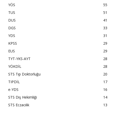
YÖS
55
TUS
51
DUS
41
DGS
33
YDS
31
KPSS
29
EUS
29
TYT-YKS-AYT
28
YÖKDİL
28
STS Tıp Doktorluğu
20
TIPDİL
17
e-YDS
16
STS Diş Hekimliği
14
STS Eczacılık
13