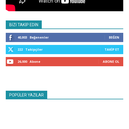
BİZİ TAKİP EDİN
40,803
Beğenenler
BEĞEN
222
Takipçiler
TAKIP ET
26,000
Abone
ABONE OL
POPÜLER YAZILAR