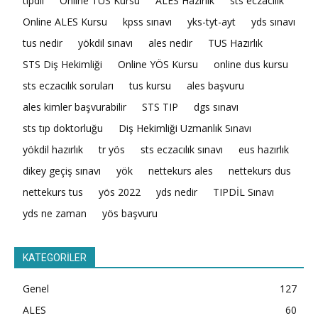
tıpdil
Online TUS Kursu
ALES Hazırlık
sts eczacılık
Online ALES Kursu
kpss sınavı
yks-tyt-ayt
yds sınavı
tus nedir
yökdil sınavı
ales nedir
TUS Hazırlık
STS Diş Hekimliği
Online YÖS Kursu
online dus kursu
sts eczacılık soruları
tus kursu
ales başvuru
ales kimler başvurabilir
STS TIP
dgs sınavı
sts tıp doktorluğu
Diş Hekimliği Uzmanlık Sınavı
yökdil hazırlık
tr yös
sts eczacılık sınavı
eus hazırlık
dikey geçiş sınavı
yök
nettekurs ales
nettekurs dus
nettekurs tus
yös 2022
yds nedir
TIPDİL Sınavı
yds ne zaman
yös başvuru
KATEGORİLER
Genel
127
ALES
60