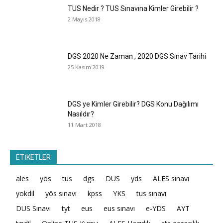
TUS Nedir ? TUS Sınavına Kimler Girebilir ?
2 Mayıs 2018
DGS 2020 Ne Zaman , 2020 DGS Sınav Tarihi
25 Kasım 2019
DGS ye Kimler Girebilir? DGS Konu Dağılımı
Nasıldır?
11 Mart 2018
ETİKETLER
ales
yös
tus
dgs
DUS
yds
ALES sınavı
yokdil
yös sınavı
kpss
YKS
tus sınavı
DUS Sınavı
tyt
eus
eus sınavı
e-YDS
AYT