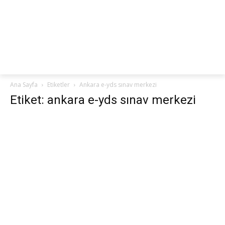
netteKURS
Ana Sayfa
Etiketler
Ankara e-yds sınav merkezi
Etiket: ankara e-yds sınav merkezi