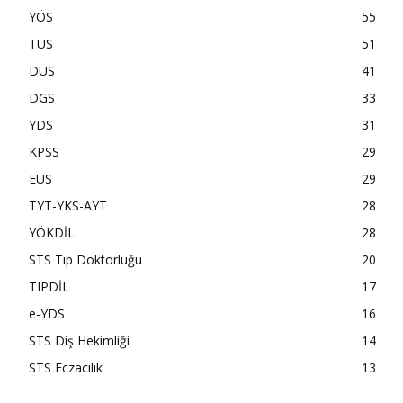
YÖS
55
TUS
51
DUS
41
DGS
33
YDS
31
KPSS
29
EUS
29
TYT-YKS-AYT
28
YÖKDİL
28
STS Tıp Doktorluğu
20
TIPDİL
17
e-YDS
16
STS Diş Hekimliği
14
STS Eczacılık
13