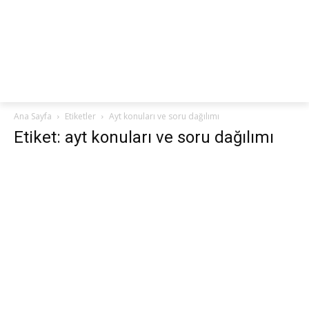
netteKURS
Ana Sayfa
Etiketler
Ayt konuları ve soru dağılımı
Etiket: ayt konuları ve soru dağılımı