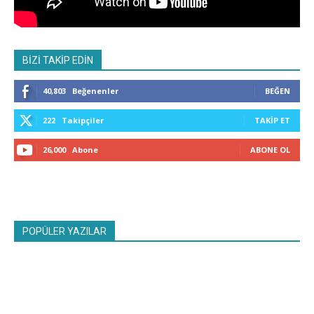
BİZİ TAKİP EDİN
40,803
Beğenenler
BEĞEN
222
Takipçiler
TAKIP ET
26,000
Abone
ABONE OL
POPÜLER YAZILAR