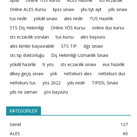
tıpdil
Online TUS Kursu
ALES Hazırlık
sts eczacılık
Online ALES Kursu
kpss sınavı
yks-tyt-ayt
yds sınavı
tus nedir
yökdil sınavı
ales nedir
TUS Hazırlık
STS Diş Hekimliği
Online YÖS Kursu
online dus kursu
sts eczacılık soruları
tus kursu
ales başvuru
ales kimler başvurabilir
STS TIP
dgs sınavı
sts tıp doktorluğu
Diş Hekimliği Uzmanlık Sınavı
yökdil hazırlık
tr yös
sts eczacılık sınavı
eus hazırlık
dikey geçiş sınavı
yök
nettekurs ales
nettekurs dus
nettekurs tus
yös 2022
yds nedir
TIPDİL Sınavı
yds ne zaman
yös başvuru
KATEGORİLER
Genel
127
ALES
60