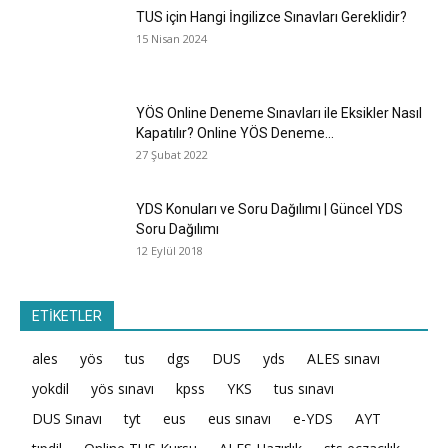
TUS için Hangi İngilizce Sınavları Gereklidir?
15 Nisan 2024
YÖS Online Deneme Sınavları ile Eksikler Nasıl
Kapatılır? Online YÖS Deneme...
27 Şubat 2022
YDS Konuları ve Soru Dağılımı | Güncel YDS
Soru Dağılımı
12 Eylül 2018
ETİKETLER
ales
yös
tus
dgs
DUS
yds
ALES sınavı
yokdil
yös sınavı
kpss
YKS
tus sınavı
DUS Sınavı
tyt
eus
eus sınavı
e-YDS
AYT