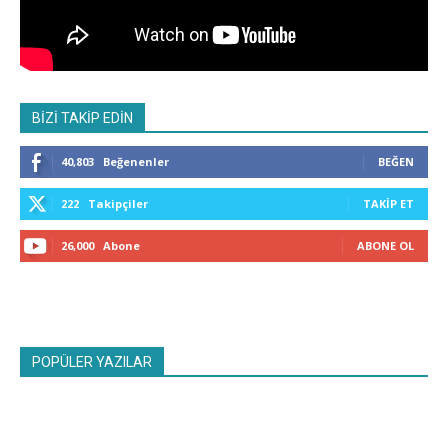
BİZİ TAKİP EDİN
40,803
Beğenenler
BEĞEN
222
Takipçiler
TAKIP ET
26,000
Abone
ABONE OL
POPÜLER YAZILAR