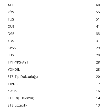
ALES
60
YÖS
55
TUS
51
DUS
41
DGS
33
YDS
31
KPSS
29
EUS
29
TYT-YKS-AYT
28
YÖKDİL
28
STS Tıp Doktorluğu
20
TIPDİL
17
e-YDS
16
STS Diş Hekimliği
14
STS Eczacılık
13