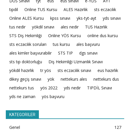
DUS Sınavı
tyt
eus
eus sınavı
e-YDS
AYT
tıpdil
Online TUS Kursu
ALES Hazırlık
sts eczacılık
Online ALES Kursu
kpss sınavı
yks-tyt-ayt
yds sınavı
tus nedir
yökdil sınavı
ales nedir
TUS Hazırlık
STS Diş Hekimliği
Online YÖS Kursu
online dus kursu
sts eczacılık soruları
tus kursu
ales başvuru
ales kimler başvurabilir
STS TIP
dgs sınavı
sts tıp doktorluğu
Diş Hekimliği Uzmanlık Sınavı
yökdil hazırlık
tr yös
sts eczacılık sınavı
eus hazırlık
dikey geçiş sınavı
yök
nettekurs ales
nettekurs dus
nettekurs tus
yös 2022
yds nedir
TIPDİL Sınavı
yds ne zaman
yös başvuru
KATEGORİLER
Genel
127