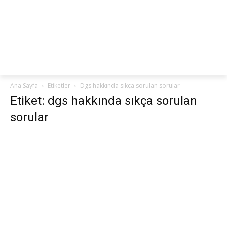
netteKURS
Ana Sayfa
Etiketler
Dgs hakkında sıkça sorulan sorular
Etiket: dgs hakkında sıkça sorulan
sorular