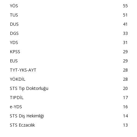
YÖS
55
TUS
51
DUS
41
DGS
33
YDS
31
KPSS
29
EUS
29
TYT-YKS-AYT
28
YÖKDİL
28
STS Tıp Doktorluğu
20
TIPDİL
17
e-YDS
16
STS Diş Hekimliği
14
STS Eczacılık
13