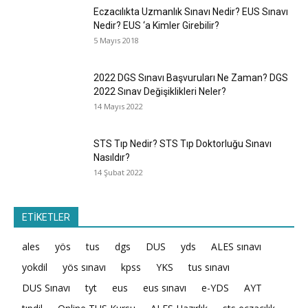
Eczacılıkta Uzmanlık Sınavı Nedir? EUS Sınavı
Nedir? EUS ‘a Kimler Girebilir?
5 Mayıs 2018
2022 DGS Sınavı Başvuruları Ne Zaman? DGS
2022 Sınav Değişiklikleri Neler?
14 Mayıs 2022
STS Tıp Nedir? STS Tıp Doktorluğu Sınavı
Nasıldır?
14 Şubat 2022
ETİKETLER
ales
yös
tus
dgs
DUS
yds
ALES sınavı
yokdil
yös sınavı
kpss
YKS
tus sınavı
DUS Sınavı
tyt
eus
eus sınavı
e-YDS
AYT