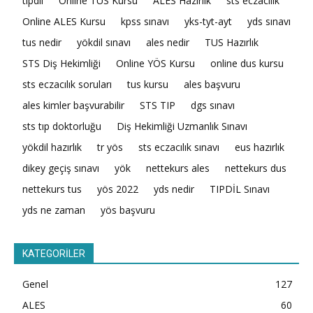
tıpdil
Online TUS Kursu
ALES Hazırlık
sts eczacılık
Online ALES Kursu
kpss sınavı
yks-tyt-ayt
yds sınavı
tus nedir
yökdil sınavı
ales nedir
TUS Hazırlık
STS Diş Hekimliği
Online YÖS Kursu
online dus kursu
sts eczacılık soruları
tus kursu
ales başvuru
ales kimler başvurabilir
STS TIP
dgs sınavı
sts tıp doktorluğu
Diş Hekimliği Uzmanlık Sınavı
yökdil hazırlık
tr yös
sts eczacılık sınavı
eus hazırlık
dikey geçiş sınavı
yök
nettekurs ales
nettekurs dus
nettekurs tus
yös 2022
yds nedir
TIPDİL Sınavı
yds ne zaman
yös başvuru
KATEGORİLER
Genel
127
ALES
60