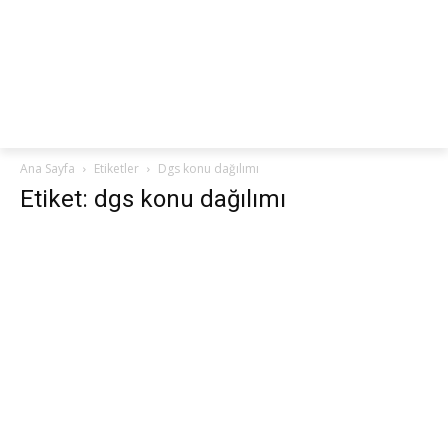
netteKURS
Ana Sayfa
Etiketler
Dgs konu dağılımı
Etiket: dgs konu dağılımı