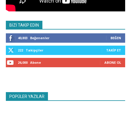
BİZİ TAKİP EDİN
40,803
Beğenenler
BEĞEN
222
Takipçiler
TAKIP ET
26,000
Abone
ABONE OL
POPÜLER YAZILAR