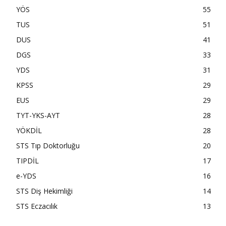
YÖS
55
TUS
51
DUS
41
DGS
33
YDS
31
KPSS
29
EUS
29
TYT-YKS-AYT
28
YÖKDİL
28
STS Tıp Doktorluğu
20
TIPDİL
17
e-YDS
16
STS Diş Hekimliği
14
STS Eczacılık
13