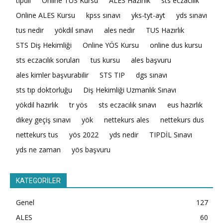
tıpdil
Online TUS Kursu
ALES Hazırlık
sts eczacılık
Online ALES Kursu
kpss sınavı
yks-tyt-ayt
yds sınavı
tus nedir
yökdil sınavı
ales nedir
TUS Hazırlık
STS Diş Hekimliği
Online YÖS Kursu
online dus kursu
sts eczacılık soruları
tus kursu
ales başvuru
ales kimler başvurabilir
STS TIP
dgs sınavı
sts tıp doktorluğu
Diş Hekimliği Uzmanlık Sınavı
yökdil hazırlık
tr yös
sts eczacılık sınavı
eus hazırlık
dikey geçiş sınavı
yök
nettekurs ales
nettekurs dus
nettekurs tus
yös 2022
yds nedir
TIPDİL Sınavı
yds ne zaman
yös başvuru
KATEGORİLER
Genel
127
ALES
60