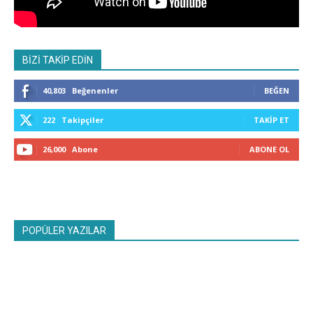
BİZİ TAKİP EDİN
40,803
Beğenenler
BEĞEN
222
Takipçiler
TAKIP ET
26,000
Abone
ABONE OL
POPÜLER YAZILAR