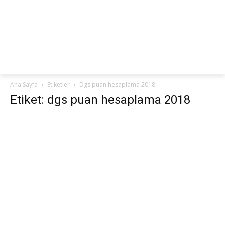
netteKURS
Ana Sayfa
Etiketler
Dgs puan hesaplama 2018
Etiket: dgs puan hesaplama 2018