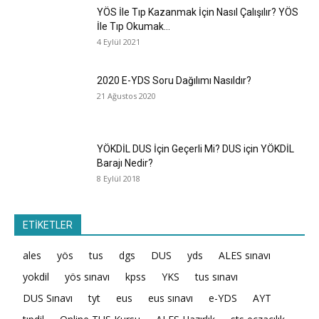
YÖS İle Tıp Kazanmak İçin Nasıl Çalışılır? YÖS
İle Tıp Okumak...
4 Eylül 2021
2020 E-YDS Soru Dağılımı Nasıldır?
21 Ağustos 2020
YÖKDİL DUS İçin Geçerli Mi? DUS için YÖKDİL
Barajı Nedir?
8 Eylül 2018
ETİKETLER
ales
yös
tus
dgs
DUS
yds
ALES sınavı
yokdil
yös sınavı
kpss
YKS
tus sınavı
DUS Sınavı
tyt
eus
eus sınavı
e-YDS
AYT