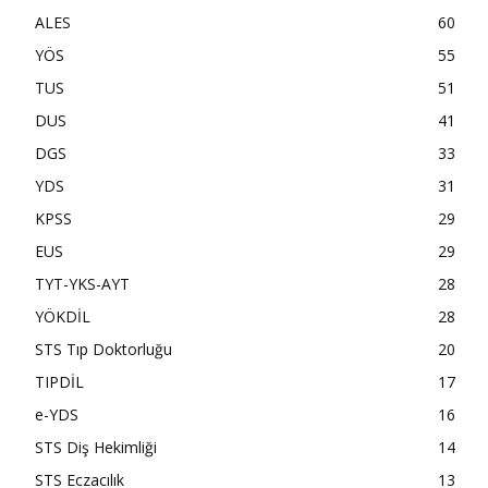
ALES
60
YÖS
55
TUS
51
DUS
41
DGS
33
YDS
31
KPSS
29
EUS
29
TYT-YKS-AYT
28
YÖKDİL
28
STS Tıp Doktorluğu
20
TIPDİL
17
e-YDS
16
STS Diş Hekimliği
14
STS Eczacılık
13