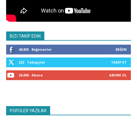
BİZİ TAKİP EDİN
40,803
Beğenenler
BEĞEN
222
Takipçiler
TAKIP ET
26,000
Abone
ABONE OL
POPÜLER YAZILAR