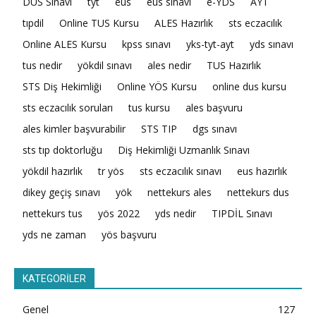
DUS Sınavı
tyt
eus
eus sınavı
e-YDS
AYT
tıpdil
Online TUS Kursu
ALES Hazırlık
sts eczacılık
Online ALES Kursu
kpss sınavı
yks-tyt-ayt
yds sınavı
tus nedir
yökdil sınavı
ales nedir
TUS Hazırlık
STS Diş Hekimliği
Online YÖS Kursu
online dus kursu
sts eczacılık soruları
tus kursu
ales başvuru
ales kimler başvurabilir
STS TIP
dgs sınavı
sts tıp doktorluğu
Diş Hekimliği Uzmanlık Sınavı
yökdil hazırlık
tr yös
sts eczacılık sınavı
eus hazırlık
dikey geçiş sınavı
yök
nettekurs ales
nettekurs dus
nettekurs tus
yös 2022
yds nedir
TIPDİL Sınavı
yds ne zaman
yös başvuru
KATEGORİLER
Genel
127