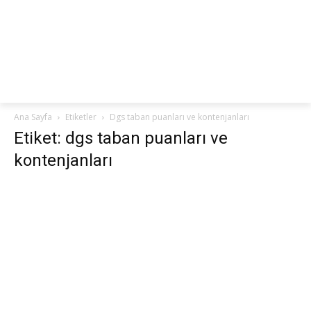
netteKURS
Ana Sayfa
Etiketler
Dgs taban puanları ve kontenjanları
Etiket: dgs taban puanları ve
kontenjanları