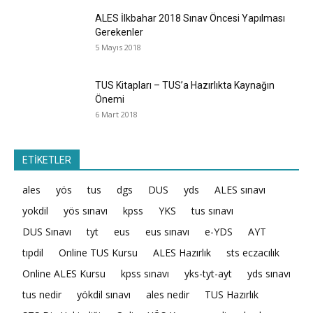
ALES İlkbahar 2018 Sınav Öncesi Yapılması
Gerekenler
5 Mayıs 2018
TUS Kitapları – TUS’a Hazırlıkta Kaynağın
Önemi
6 Mart 2018
ETİKETLER
ales
yös
tus
dgs
DUS
yds
ALES sınavı
yokdil
yös sınavı
kpss
YKS
tus sınavı
DUS Sınavı
tyt
eus
eus sınavı
e-YDS
AYT
tıpdil
Online TUS Kursu
ALES Hazırlık
sts eczacılık
Online ALES Kursu
kpss sınavı
yks-tyt-ayt
yds sınavı
tus nedir
yökdil sınavı
ales nedir
TUS Hazırlık