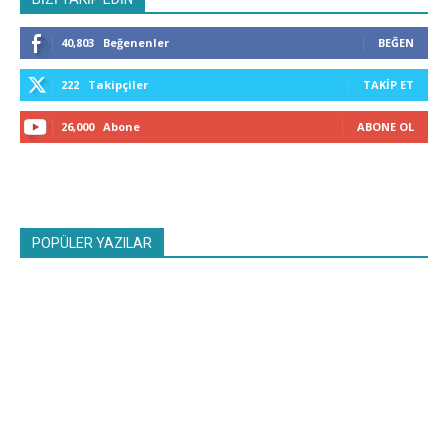
40,803
Beğenenler
BEĞEN
222
Takipçiler
TAKIP ET
26,000
Abone
ABONE OL
POPÜLER YAZILAR