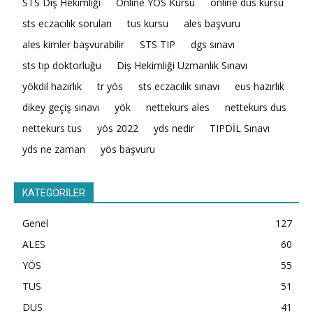
STS Diş Hekimliği
Online YÖS Kursu
online dus kursu
sts eczacılık soruları
tus kursu
ales başvuru
ales kimler başvurabilir
STS TIP
dgs sınavı
sts tıp doktorluğu
Diş Hekimliği Uzmanlık Sınavı
yökdil hazırlık
tr yös
sts eczacılık sınavı
eus hazırlık
dikey geçiş sınavı
yök
nettekurs ales
nettekurs dus
nettekurs tus
yös 2022
yds nedir
TIPDİL Sınavı
yds ne zaman
yös başvuru
KATEGORİLER
Genel
127
ALES
60
YÖS
55
TUS
51
DUS
41