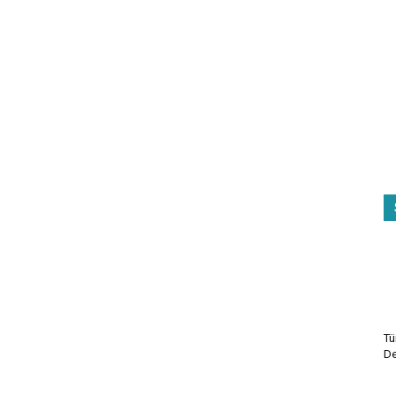
Tü
De