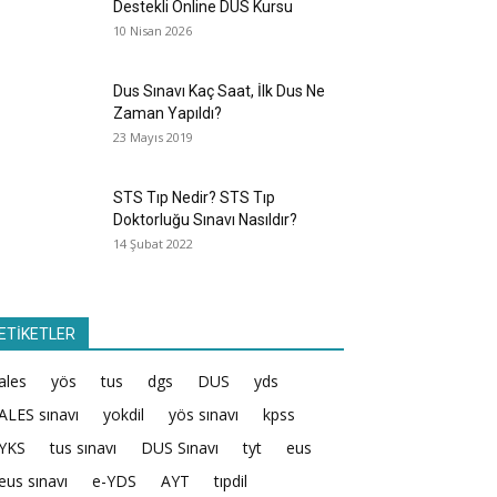
Destekli Online DUS Kursu
10 Nisan 2026
Dus Sınavı Kaç Saat, İlk Dus Ne
Zaman Yapıldı?
23 Mayıs 2019
STS Tıp Nedir? STS Tıp
Doktorluğu Sınavı Nasıldır?
14 Şubat 2022
ETİKETLER
ales
yös
tus
dgs
DUS
yds
ALES sınavı
yokdil
yös sınavı
kpss
YKS
tus sınavı
DUS Sınavı
tyt
eus
eus sınavı
e-YDS
AYT
tıpdil