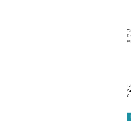
Tü
De
Ku
Tü
Ya
On