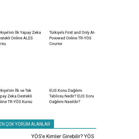
rkiye’nin İlk Yapay Zeka
Türkiye’s First and Only AI-
stekli Online ALES
Powered Online TR-YÖS
rsu
Course
rkiye’nin İlk ve Tek
EUS Konu Dağılımı
pay Zeka Destekli
Tablosu Nedir? EUS Soru
line TR-YÖS Kursu
Dağılımı Nasıldır?
EN ÇOK YORUM ALANLAR
YÖS’e Kimler Girebilir? YÖS