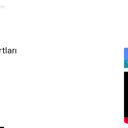
OM
DUS
EUS
SAHU
STS
TIPDİL
YÖKDİL
YDS
ALES
tları