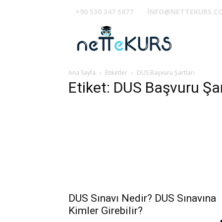
+90 530 347 5877
INFO@NETTEKURS.C
TUS
Ana Sayfa
Etiketler
DUS Başvuru Şartları
Etiket: DUS Başvuru Şar
DUS Sınavı Nedir? DUS Sınavına
Kimler Girebilir?