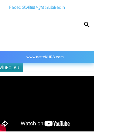
Facebook
Twitter
Instagram
Youtube
Linkedin
KPSS
DGS
YKS
YÖS
DİĞER
www.netteKURS.com
VİDEOLAR