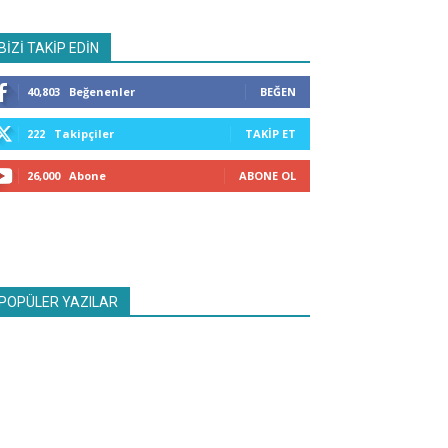
BİZİ TAKİP EDİN
40,803
Beğenenler
BEĞEN
222
Takipçiler
TAKIP ET
26,000
Abone
ABONE OL
POPÜLER YAZILAR