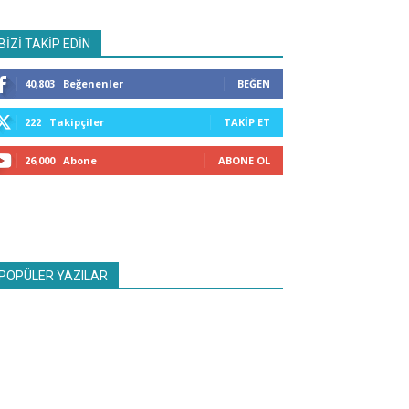
BİZİ TAKİP EDİN
40,803
Beğenenler
BEĞEN
222
Takipçiler
TAKIP ET
26,000
Abone
ABONE OL
POPÜLER YAZILAR