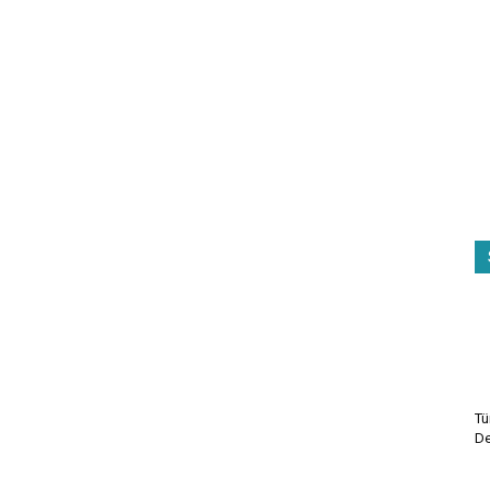
Tü
De