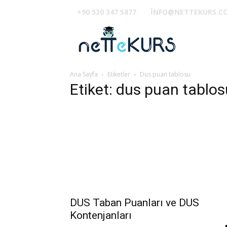
+90 530 347 5877
INFO@NETTEKURS.C
TUS
Ana Sayfa
Etiketler
Dus puan tablosu
Etiket: dus puan tablos
DUS Taban Puanları ve DUS
Kontenjanları