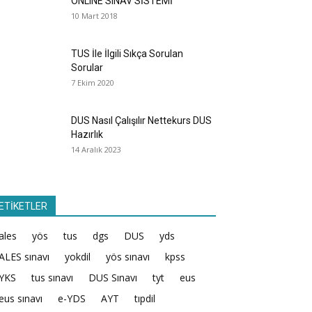
ONLINE SINAV SİSTEMİ
10 Mart 2018
TUS İle İlgili Sıkça Sorulan
Sorular
7 Ekim 2020
DUS Nasıl Çalışılır Nettekurs DUS
Hazırlık
14 Aralık 2023
ETİKETLER
ales
yös
tus
dgs
DUS
yds
ALES sınavı
yokdil
yös sınavı
kpss
YKS
tus sınavı
DUS Sınavı
tyt
eus
eus sınavı
e-YDS
AYT
tıpdil