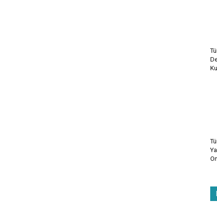
Tü
De
Ku
Tü
Ya
On