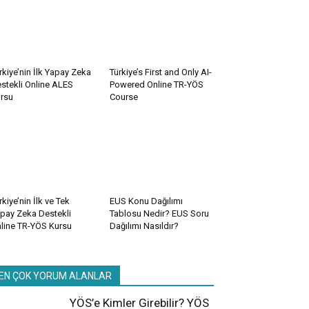
rkiye’nin İlk Yapay Zeka
Türkiye’s First and Only AI-
stekli Online ALES
Powered Online TR-YÖS
rsu
Course
rkiye’nin İlk ve Tek
EUS Konu Dağılımı
pay Zeka Destekli
Tablosu Nedir? EUS Soru
line TR-YÖS Kursu
Dağılımı Nasıldır?
EN ÇOK YORUM ALANLAR
YÖS’e Kimler Girebilir? YÖS