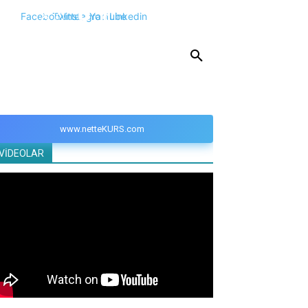
Facebook
Twitter
Instagram
Youtube
Linkedin
KPSS
DGS
YKS
YÖS
DİĞER
www.netteKURS.com
VİDEOLAR