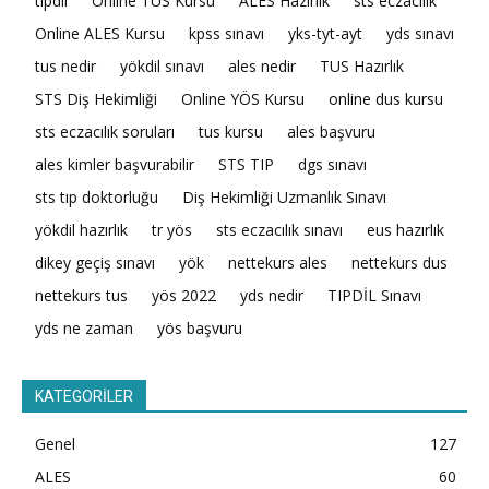
tıpdil
Online TUS Kursu
ALES Hazırlık
sts eczacılık
Online ALES Kursu
kpss sınavı
yks-tyt-ayt
yds sınavı
tus nedir
yökdil sınavı
ales nedir
TUS Hazırlık
STS Diş Hekimliği
Online YÖS Kursu
online dus kursu
sts eczacılık soruları
tus kursu
ales başvuru
ales kimler başvurabilir
STS TIP
dgs sınavı
sts tıp doktorluğu
Diş Hekimliği Uzmanlık Sınavı
yökdil hazırlık
tr yös
sts eczacılık sınavı
eus hazırlık
dikey geçiş sınavı
yök
nettekurs ales
nettekurs dus
nettekurs tus
yös 2022
yds nedir
TIPDİL Sınavı
yds ne zaman
yös başvuru
KATEGORİLER
Genel
127
ALES
60