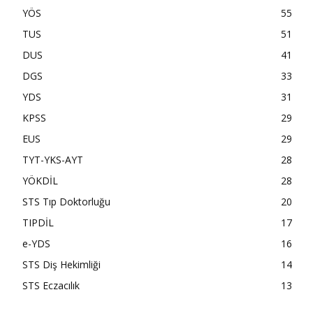
YÖS
55
TUS
51
DUS
41
DGS
33
YDS
31
KPSS
29
EUS
29
TYT-YKS-AYT
28
YÖKDİL
28
STS Tıp Doktorluğu
20
TIPDİL
17
e-YDS
16
STS Diş Hekimliği
14
STS Eczacılık
13