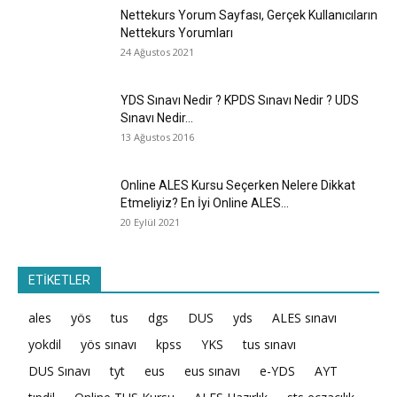
Nettekurs Yorum Sayfası, Gerçek Kullanıcıların
Nettekurs Yorumları
24 Ağustos 2021
YDS Sınavı Nedir ? KPDS Sınavı Nedir ? UDS
Sınavı Nedir...
13 Ağustos 2016
Online ALES Kursu Seçerken Nelere Dikkat
Etmeliyiz? En İyi Online ALES...
20 Eylül 2021
ETİKETLER
ales
yös
tus
dgs
DUS
yds
ALES sınavı
yokdil
yös sınavı
kpss
YKS
tus sınavı
DUS Sınavı
tyt
eus
eus sınavı
e-YDS
AYT