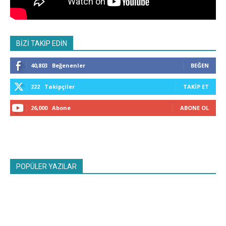
BİZİ TAKİP EDİN
40,803
Beğenenler
BEĞEN
222
Takipçiler
TAKIP ET
26,000
Abone
ABONE OL
POPÜLER YAZILAR