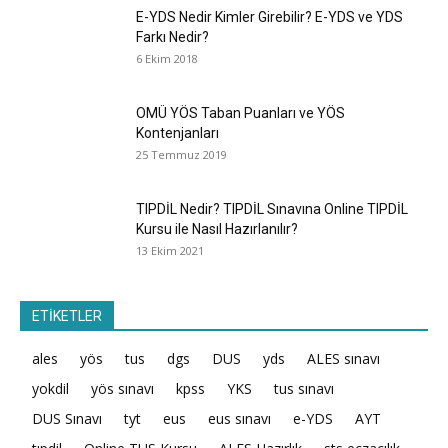
E-YDS Nedir Kimler Girebilir? E-YDS ve YDS
Farkı Nedir?
6 Ekim 2018
OMÜ YÖS Taban Puanları ve YÖS
Kontenjanları
25 Temmuz 2019
TIPDİL Nedir? TIPDİL Sınavına Online TIPDİL
Kursu ile Nasıl Hazırlanılır?
13 Ekim 2021
ETİKETLER
ales
yös
tus
dgs
DUS
yds
ALES sınavı
yokdil
yös sınavı
kpss
YKS
tus sınavı
DUS Sınavı
tyt
eus
eus sınavı
e-YDS
AYT