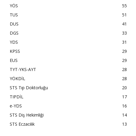
YÖS
55
TUS
51
DUS
41
DGS
33
YDS
31
KPSS
29
EUS
29
TYT-YKS-AYT
28
YÖKDİL
28
STS Tıp Doktorluğu
20
TIPDİL
17
e-YDS
16
STS Diş Hekimliği
14
STS Eczacılık
13