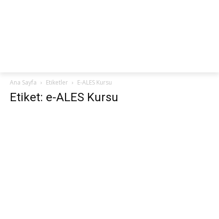
netteKURS
Ana Sayfa
Etiketler
E-ALES Kursu
Etiket: e-ALES Kursu