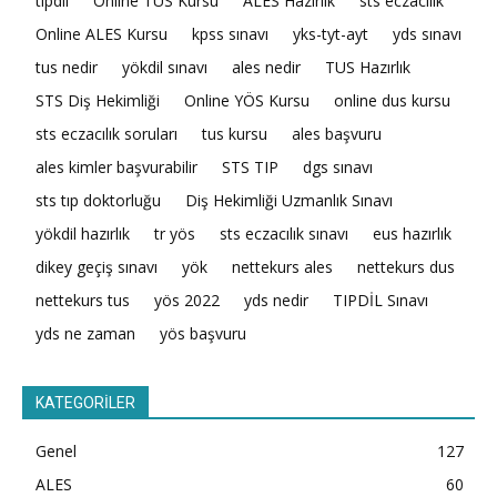
tıpdil
Online TUS Kursu
ALES Hazırlık
sts eczacılık
Online ALES Kursu
kpss sınavı
yks-tyt-ayt
yds sınavı
tus nedir
yökdil sınavı
ales nedir
TUS Hazırlık
STS Diş Hekimliği
Online YÖS Kursu
online dus kursu
sts eczacılık soruları
tus kursu
ales başvuru
ales kimler başvurabilir
STS TIP
dgs sınavı
sts tıp doktorluğu
Diş Hekimliği Uzmanlık Sınavı
yökdil hazırlık
tr yös
sts eczacılık sınavı
eus hazırlık
dikey geçiş sınavı
yök
nettekurs ales
nettekurs dus
nettekurs tus
yös 2022
yds nedir
TIPDİL Sınavı
yds ne zaman
yös başvuru
KATEGORİLER
Genel
127
ALES
60