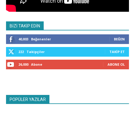
BİZİ TAKİP EDİN
40,803
Beğenenler
BEĞEN
222
Takipçiler
TAKIP ET
26,000
Abone
ABONE OL
POPÜLER YAZILAR