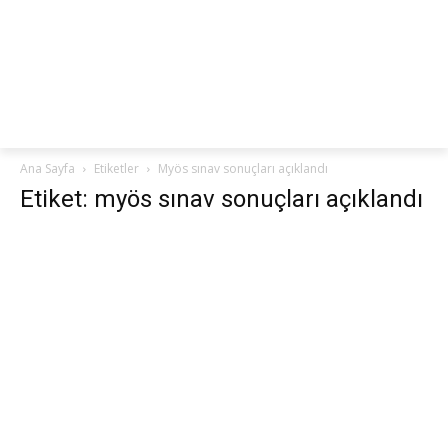
netteKURS
Ana Sayfa
Etiketler
Myös sınav sonuçları açıklandı
Etiket: myös sınav sonuçları açıklandı