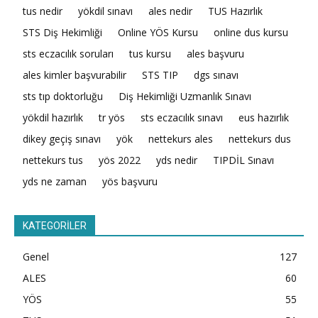
tus nedir
yökdil sınavı
ales nedir
TUS Hazırlık
STS Diş Hekimliği
Online YÖS Kursu
online dus kursu
sts eczacılık soruları
tus kursu
ales başvuru
ales kimler başvurabilir
STS TIP
dgs sınavı
sts tıp doktorluğu
Diş Hekimliği Uzmanlık Sınavı
yökdil hazırlık
tr yös
sts eczacılık sınavı
eus hazırlık
dikey geçiş sınavı
yök
nettekurs ales
nettekurs dus
nettekurs tus
yös 2022
yds nedir
TIPDİL Sınavı
yds ne zaman
yös başvuru
KATEGORİLER
Genel
127
ALES
60
YÖS
55