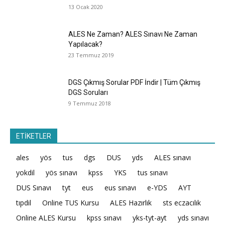
13 Ocak 2020
ALES Ne Zaman? ALES Sınavı Ne Zaman
Yapılacak?
23 Temmuz 2019
DGS Çıkmış Sorular PDF İndir | Tüm Çıkmış
DGS Soruları
9 Temmuz 2018
ETİKETLER
ales
yös
tus
dgs
DUS
yds
ALES sınavı
yokdil
yös sınavı
kpss
YKS
tus sınavı
DUS Sınavı
tyt
eus
eus sınavı
e-YDS
AYT
tıpdil
Online TUS Kursu
ALES Hazırlık
sts eczacılık
Online ALES Kursu
kpss sınavı
yks-tyt-ayt
yds sınavı