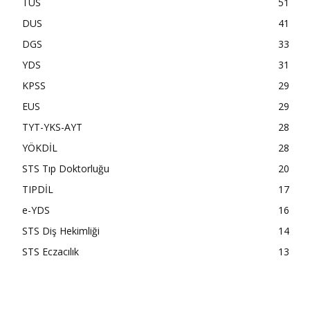
TUS
51
DUS
41
DGS
33
YDS
31
KPSS
29
EUS
29
TYT-YKS-AYT
28
YÖKDİL
28
STS Tıp Doktorluğu
20
TIPDİL
17
e-YDS
16
STS Diş Hekimliği
14
STS Eczacılık
13