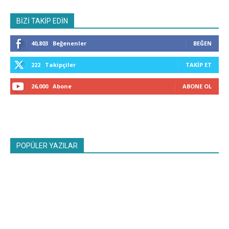
BİZİ TAKİP EDİN
40,803
Beğenenler
BEĞEN
222
Takipçiler
TAKIP ET
26,000
Abone
ABONE OL
POPÜLER YAZILAR