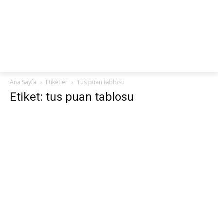
netteKURS
Ana Sayfa
Etiketler
Tus puan tablosu
Etiket: tus puan tablosu