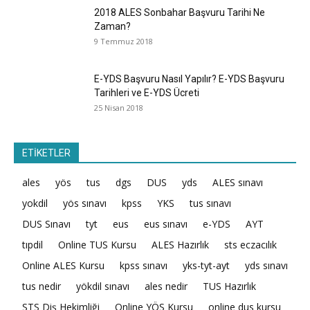
2018 ALES Sonbahar Başvuru Tarihi Ne
Zaman?
9 Temmuz 2018
E-YDS Başvuru Nasıl Yapılır? E-YDS Başvuru
Tarihleri ve E-YDS Ücreti
25 Nisan 2018
ETİKETLER
ales
yös
tus
dgs
DUS
yds
ALES sınavı
yokdil
yös sınavı
kpss
YKS
tus sınavı
DUS Sınavı
tyt
eus
eus sınavı
e-YDS
AYT
tıpdil
Online TUS Kursu
ALES Hazırlık
sts eczacılık
Online ALES Kursu
kpss sınavı
yks-tyt-ayt
yds sınavı
tus nedir
yökdil sınavı
ales nedir
TUS Hazırlık
STS Diş Hekimliği
Online YÖS Kursu
online dus kursu