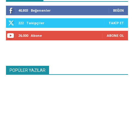
40,803
Beğenenler
BEĞEN
222
Takipçiler
TAKIP ET
26,000
Abone
ABONE OL
POPÜLER YAZILAR