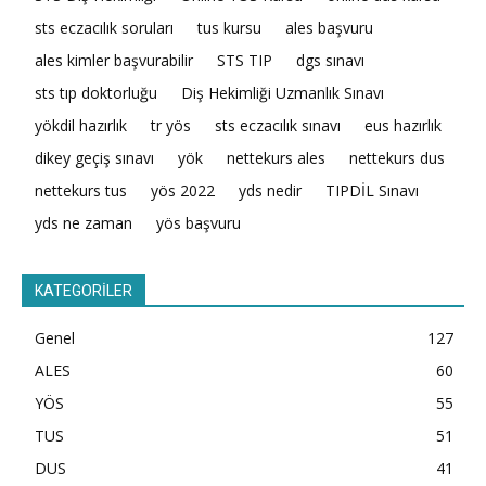
sts eczacılık soruları
tus kursu
ales başvuru
ales kimler başvurabilir
STS TIP
dgs sınavı
sts tıp doktorluğu
Diş Hekimliği Uzmanlık Sınavı
yökdil hazırlık
tr yös
sts eczacılık sınavı
eus hazırlık
dikey geçiş sınavı
yök
nettekurs ales
nettekurs dus
nettekurs tus
yös 2022
yds nedir
TIPDİL Sınavı
yds ne zaman
yös başvuru
KATEGORİLER
Genel
127
ALES
60
YÖS
55
TUS
51
DUS
41