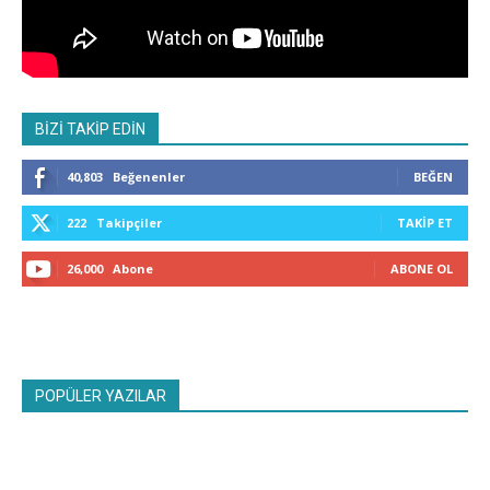
BİZİ TAKİP EDİN
40,803
Beğenenler
BEĞEN
222
Takipçiler
TAKIP ET
26,000
Abone
ABONE OL
POPÜLER YAZILAR