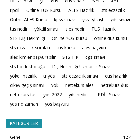
DUS Sınavı
tyt
eus
eus sınavı
e-YDS
AYT
tıpdil
Online TUS Kursu
ALES Hazırlık
sts eczacılık
Online ALES Kursu
kpss sınavı
yks-tyt-ayt
yds sınavı
tus nedir
yökdil sınavı
ales nedir
TUS Hazırlık
STS Diş Hekimliği
Online YÖS Kursu
online dus kursu
sts eczacılık soruları
tus kursu
ales başvuru
ales kimler başvurabilir
STS TIP
dgs sınavı
sts tıp doktorluğu
Diş Hekimliği Uzmanlık Sınavı
yökdil hazırlık
tr yös
sts eczacılık sınavı
eus hazırlık
dikey geçiş sınavı
yök
nettekurs ales
nettekurs dus
nettekurs tus
yös 2022
yds nedir
TIPDİL Sınavı
yds ne zaman
yös başvuru
KATEGORİLER
Genel
127