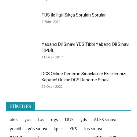
TUS İle İlgili Sıkça Sorulan Sorular
7 Ekim 2020
Yabancı Dil Sınavı YDS Tıbbi Yabancı Dil Sınavı
TIPDİL
11 Ocak 2017
DGS Online Deneme Sınavları ile Eksiklerinizi
Kapatın! Online DGS Deneme Sınavı...
26 Ocak 2022
ETİKETLER
ales
yös
tus
dgs
DUS
yds
ALES sınavı
yokdil
yös sınavı
kpss
YKS
tus sınavı