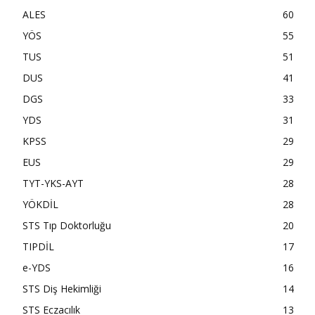
ALES
60
YÖS
55
TUS
51
DUS
41
DGS
33
YDS
31
KPSS
29
EUS
29
TYT-YKS-AYT
28
YÖKDİL
28
STS Tıp Doktorluğu
20
TIPDİL
17
e-YDS
16
STS Diş Hekimliği
14
STS Eczacılık
13