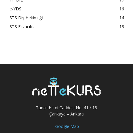
e-YDS
16
STS Diş Hekimliği
14
STS Eczacılık
13
Tunalı Hilmi Caddesi No: 41 / 18
Çankaya – Ankara
Google Map