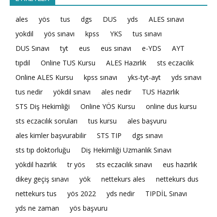
ales
yös
tus
dgs
DUS
yds
ALES sınavı
yokdil
yös sınavı
kpss
YKS
tus sınavı
DUS Sınavı
tyt
eus
eus sınavı
e-YDS
AYT
tıpdil
Online TUS Kursu
ALES Hazırlık
sts eczacılık
Online ALES Kursu
kpss sınavı
yks-tyt-ayt
yds sınavı
tus nedir
yökdil sınavı
ales nedir
TUS Hazırlık
STS Diş Hekimliği
Online YÖS Kursu
online dus kursu
sts eczacılık soruları
tus kursu
ales başvuru
ales kimler başvurabilir
STS TIP
dgs sınavı
sts tıp doktorluğu
Diş Hekimliği Uzmanlık Sınavı
yökdil hazırlık
tr yös
sts eczacılık sınavı
eus hazırlık
dikey geçiş sınavı
yök
nettekurs ales
nettekurs dus
nettekurs tus
yös 2022
yds nedir
TIPDİL Sınavı
yds ne zaman
yös başvuru