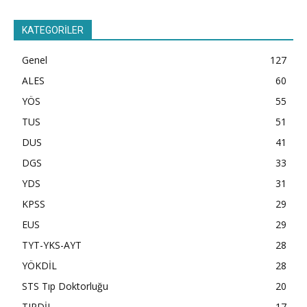
KATEGORİLER
Genel
127
ALES
60
YÖS
55
TUS
51
DUS
41
DGS
33
YDS
31
KPSS
29
EUS
29
TYT-YKS-AYT
28
YÖKDİL
28
STS Tıp Doktorluğu
20
TIPDİL
17