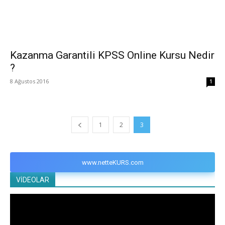
Kazanma Garantili KPSS Online Kursu Nedir
?
8 Ağustos 2016
1
1
2
3
www.netteKURS.com
VİDEOLAR