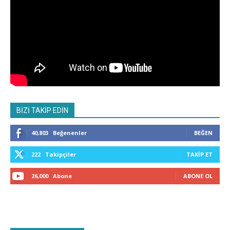
BİZİ TAKİP EDİN
40,803
Beğenenler
BEĞEN
222
Takipçiler
TAKIP ET
26,000
Abone
ABONE OL