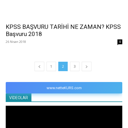
KPSS BAŞVURU TARİHİ NE ZAMAN? KPSS
Başvuru 2018
26 Nisan 2018
0
1
2
3
www.netteKURS.com
VİDEOLAR