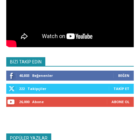
BİZİ TAKİP EDİN
40,803
Beğenenler
BEĞEN
222
Takipçiler
TAKIP ET
26,000
Abone
ABONE OL
POPÜLER YAZILAR