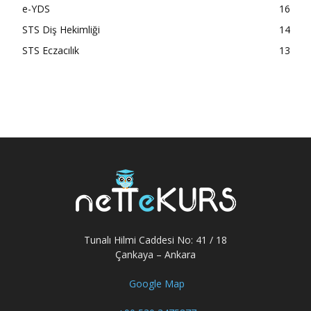
e-YDS
16
STS Diş Hekimliği
14
STS Eczacılık
13
Tunalı Hilmi Caddesi No: 41 / 18
Çankaya – Ankara
Google Map