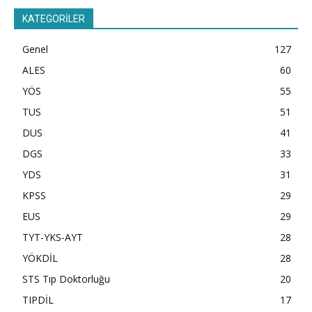
KATEGORİLER
Genel
127
ALES
60
YÖS
55
TUS
51
DUS
41
DGS
33
YDS
31
KPSS
29
EUS
29
TYT-YKS-AYT
28
YÖKDİL
28
STS Tıp Doktorluğu
20
TIPDİL
17