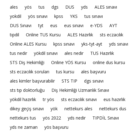
ales
yös
tus
dgs
DUS
yds
ALES sınavı
yokdil
yös sınavı
kpss
YKS
tus sınavı
DUS Sınavı
tyt
eus
eus sınavı
e-YDS
AYT
tıpdil
Online TUS Kursu
ALES Hazırlık
sts eczacılık
Online ALES Kursu
kpss sınavı
yks-tyt-ayt
yds sınavı
tus nedir
yökdil sınavı
ales nedir
TUS Hazırlık
STS Diş Hekimliği
Online YÖS Kursu
online dus kursu
sts eczacılık soruları
tus kursu
ales başvuru
ales kimler başvurabilir
STS TIP
dgs sınavı
sts tıp doktorluğu
Diş Hekimliği Uzmanlık Sınavı
yökdil hazırlık
tr yös
sts eczacılık sınavı
eus hazırlık
dikey geçiş sınavı
yök
nettekurs ales
nettekurs dus
nettekurs tus
yös 2022
yds nedir
TIPDİL Sınavı
yds ne zaman
yös başvuru