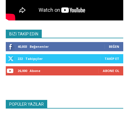
BİZİ TAKİP EDİN
40,803
Beğenenler
BEĞEN
222
Takipçiler
TAKIP ET
26,000
Abone
ABONE OL
POPÜLER YAZILAR