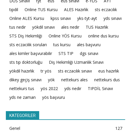
DUS Sınavı
tyt
eus
eus sınavı
e-YDS
AYT
tıpdil
Online TUS Kursu
ALES Hazırlık
sts eczacılık
Online ALES Kursu
kpss sınavı
yks-tyt-ayt
yds sınavı
tus nedir
yökdil sınavı
ales nedir
TUS Hazırlık
STS Diş Hekimliği
Online YÖS Kursu
online dus kursu
sts eczacılık soruları
tus kursu
ales başvuru
ales kimler başvurabilir
STS TIP
dgs sınavı
sts tıp doktorluğu
Diş Hekimliği Uzmanlık Sınavı
yökdil hazırlık
tr yös
sts eczacılık sınavı
eus hazırlık
dikey geçiş sınavı
yök
nettekurs ales
nettekurs dus
nettekurs tus
yös 2022
yds nedir
TIPDİL Sınavı
yds ne zaman
yös başvuru
KATEGORİLER
Genel
127