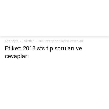
netteKURS
Ana Sayfa
Etiketler
2018 sts tıp soruları ve cevapları
Etiket: 2018 sts tıp soruları ve
cevapları