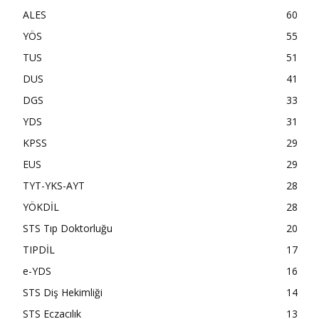
ALES
60
YÖS
55
TUS
51
DUS
41
DGS
33
YDS
31
KPSS
29
EUS
29
TYT-YKS-AYT
28
YÖKDİL
28
STS Tıp Doktorluğu
20
TIPDİL
17
e-YDS
16
STS Diş Hekimliği
14
STS Eczacılık
13