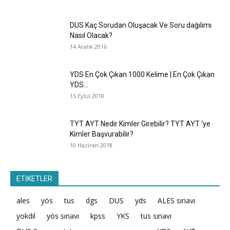
DUS Kaç Sorudan Oluşacak Ve Soru dağılımı
Nasıl Olacak?
14 Aralık 2016
YDS En Çok Çıkan 1000 Kelime | En Çok Çıkan
YDS...
15 Eylül 2018
TYT AYT Nedir Kimler Girebilir? TYT AYT ‘ye
Kimler Başvurabilir?
10 Haziran 2018
ETİKETLER
ales
yös
tus
dgs
DUS
yds
ALES sınavı
yokdil
yös sınavı
kpss
YKS
tus sınavı