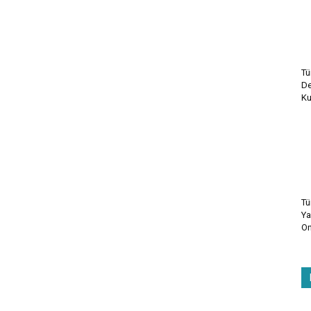
Tü
De
Ku
Tü
Ya
On