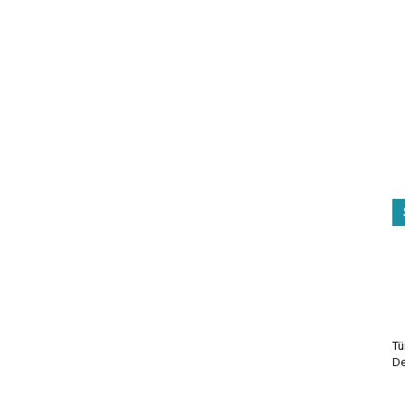
Tü
De