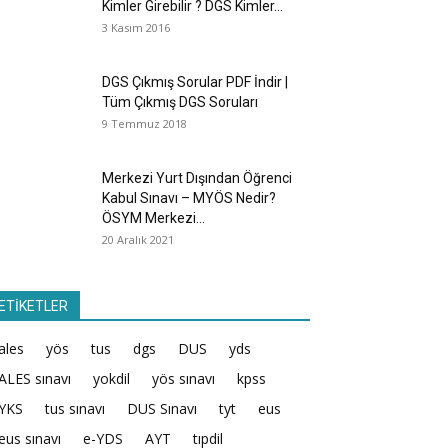
Kimler Girebilir ? DGS Kimler...
3 Kasım 2016
DGS Çıkmış Sorular PDF İndir |
Tüm Çıkmış DGS Soruları
9 Temmuz 2018
Merkezi Yurt Dışından Öğrenci
Kabul Sınavı – MYÖS Nedir?
ÖSYM Merkezi...
20 Aralık 2021
ETİKETLER
ales
yös
tus
dgs
DUS
yds
ALES sınavı
yokdil
yös sınavı
kpss
YKS
tus sınavı
DUS Sınavı
tyt
eus
eus sınavı
e-YDS
AYT
tıpdil