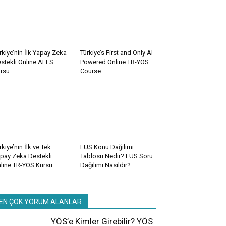
rkiye’nin İlk Yapay Zeka
Türkiye’s First and Only AI-
stekli Online ALES
Powered Online TR-YÖS
rsu
Course
rkiye’nin İlk ve Tek
EUS Konu Dağılımı
pay Zeka Destekli
Tablosu Nedir? EUS Soru
line TR-YÖS Kursu
Dağılımı Nasıldır?
EN ÇOK YORUM ALANLAR
YÖS’e Kimler Girebilir? YÖS