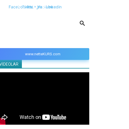
Facebook
Twitter
Instagram
Youtube
Linkedin
KPSS
DGS
YKS
YÖS
DİĞER
www.netteKURS.com
VİDEOLAR