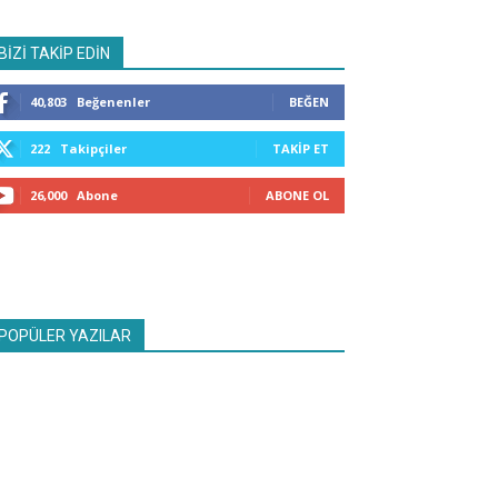
BİZİ TAKİP EDİN
40,803
Beğenenler
BEĞEN
222
Takipçiler
TAKIP ET
26,000
Abone
ABONE OL
POPÜLER YAZILAR