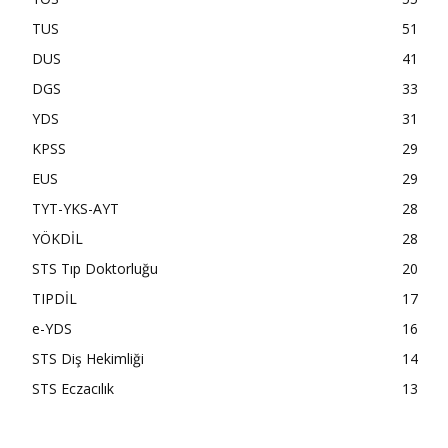
TUS
51
DUS
41
DGS
33
YDS
31
KPSS
29
EUS
29
TYT-YKS-AYT
28
YÖKDİL
28
STS Tıp Doktorluğu
20
TIPDİL
17
e-YDS
16
STS Diş Hekimliği
14
STS Eczacılık
13