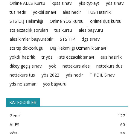
Online ALES Kursu
kpss sınavı
yks-tyt-ayt
yds sınavı
tus nedir
yökdil sınavı
ales nedir
TUS Hazırlık
STS Diş Hekimliği
Online YÖS Kursu
online dus kursu
sts eczacılık soruları
tus kursu
ales başvuru
ales kimler başvurabilir
STS TIP
dgs sınavı
sts tıp doktorluğu
Diş Hekimliği Uzmanlık Sınavı
yökdil hazırlık
tr yös
sts eczacılık sınavı
eus hazırlık
dikey geçiş sınavı
yök
nettekurs ales
nettekurs dus
nettekurs tus
yös 2022
yds nedir
TIPDİL Sınavı
yds ne zaman
yös başvuru
KATEGORİLER
Genel
127
ALES
60
YÖS
55