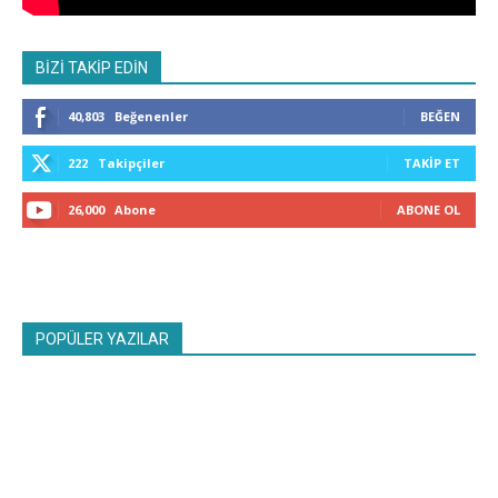
BİZİ TAKİP EDİN
40,803
Beğenenler
BEĞEN
222
Takipçiler
TAKIP ET
26,000
Abone
ABONE OL
POPÜLER YAZILAR