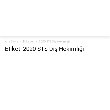
netteKURS
Ana Sayfa
Etiketler
2020 STS Diş Hekimliği
Etiket: 2020 STS Diş Hekimliği