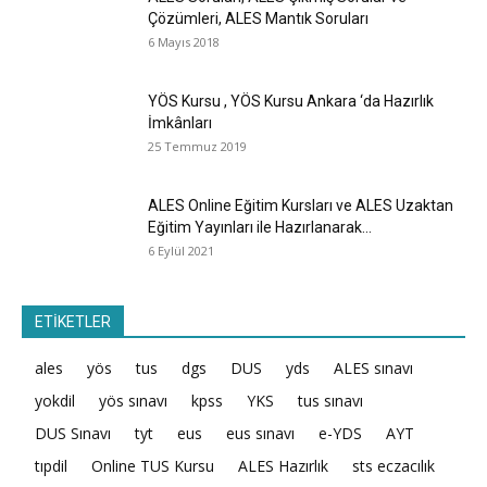
Çözümleri, ALES Mantık Soruları
6 Mayıs 2018
YÖS Kursu , YÖS Kursu Ankara ‘da Hazırlık
İmkânları
25 Temmuz 2019
ALES Online Eğitim Kursları ve ALES Uzaktan
Eğitim Yayınları ile Hazırlanarak...
6 Eylül 2021
ETİKETLER
ales
yös
tus
dgs
DUS
yds
ALES sınavı
yokdil
yös sınavı
kpss
YKS
tus sınavı
DUS Sınavı
tyt
eus
eus sınavı
e-YDS
AYT
tıpdil
Online TUS Kursu
ALES Hazırlık
sts eczacılık