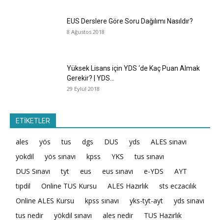
EUS Derslere Göre Soru Dağılımı Nasıldır?
8 Ağustos 2018
Yüksek Lisans için YDS ‘de Kaç Puan Almak
Gerekir? | YDS...
29 Eylül 2018
ETİKETLER
ales
yös
tus
dgs
DUS
yds
ALES sınavı
yokdil
yös sınavı
kpss
YKS
tus sınavı
DUS Sınavı
tyt
eus
eus sınavı
e-YDS
AYT
tıpdil
Online TUS Kursu
ALES Hazırlık
sts eczacılık
Online ALES Kursu
kpss sınavı
yks-tyt-ayt
yds sınavı
tus nedir
yökdil sınavı
ales nedir
TUS Hazırlık