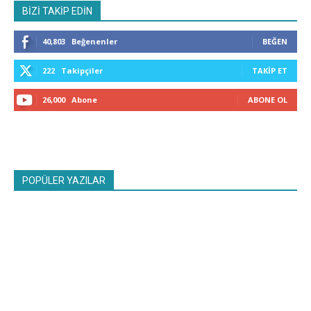
BİZİ TAKİP EDİN
40,803
Beğenenler
BEĞEN
222
Takipçiler
TAKIP ET
26,000
Abone
ABONE OL
POPÜLER YAZILAR