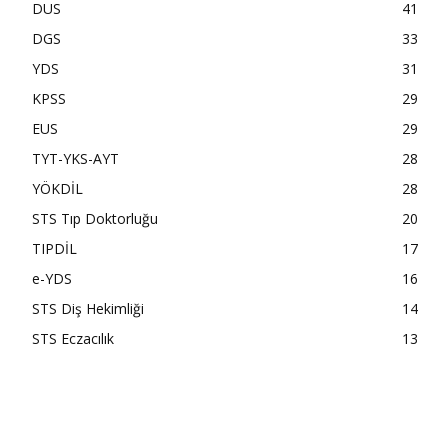
DUS
41
DGS
33
YDS
31
KPSS
29
EUS
29
TYT-YKS-AYT
28
YÖKDİL
28
STS Tıp Doktorluğu
20
TIPDİL
17
e-YDS
16
STS Diş Hekimliği
14
STS Eczacılık
13