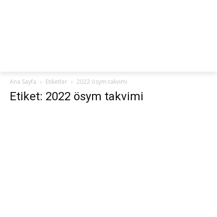
netteKURS
Ana Sayfa
Etiketler
2022 ösym takvimi
Etiket: 2022 ösym takvimi