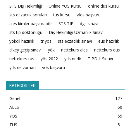
STS Diş Hekimliği
Online YÖS Kursu
online dus kursu
sts eczacılık soruları
tus kursu
ales başvuru
ales kimler başvurabilir
STS TIP
dgs sınavı
sts tıp doktorluğu
Diş Hekimliği Uzmanlık Sınavı
yökdil hazırlık
tr yös
sts eczacılık sınavı
eus hazırlık
dikey geçiş sınavı
yök
nettekurs ales
nettekurs dus
nettekurs tus
yös 2022
yds nedir
TIPDİL Sınavı
yds ne zaman
yös başvuru
KATEGORİLER
Genel
127
ALES
60
YÖS
55
TUS
51