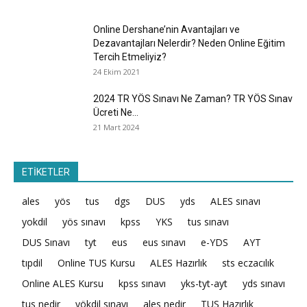
Online Dershane’nin Avantajları ve
Dezavantajları Nelerdir? Neden Online Eğitim
Tercih Etmeliyiz?
24 Ekim 2021
2024 TR YÖS Sınavı Ne Zaman? TR YÖS Sınav
Ücreti Ne...
21 Mart 2024
ETİKETLER
ales
yös
tus
dgs
DUS
yds
ALES sınavı
yokdil
yös sınavı
kpss
YKS
tus sınavı
DUS Sınavı
tyt
eus
eus sınavı
e-YDS
AYT
tıpdil
Online TUS Kursu
ALES Hazırlık
sts eczacılık
Online ALES Kursu
kpss sınavı
yks-tyt-ayt
yds sınavı
tus nedir
yökdil sınavı
ales nedir
TUS Hazırlık