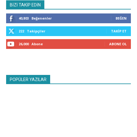
BİZİ TAKİP EDİN
40,803
Beğenenler
BEĞEN
222
Takipçiler
TAKIP ET
26,000
Abone
ABONE OL
POPÜLER YAZILAR