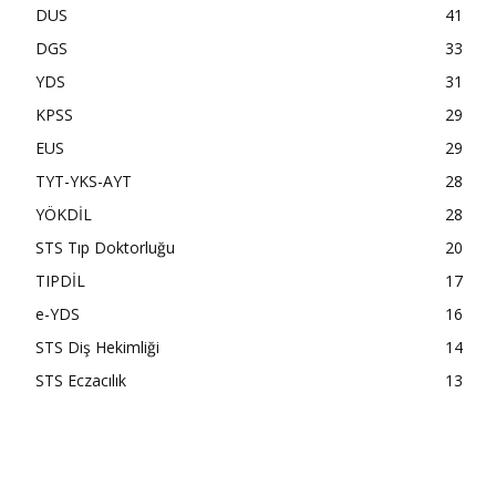
DUS
41
DGS
33
YDS
31
KPSS
29
EUS
29
TYT-YKS-AYT
28
YÖKDİL
28
STS Tıp Doktorluğu
20
TIPDİL
17
e-YDS
16
STS Diş Hekimliği
14
STS Eczacılık
13