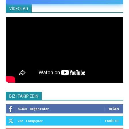
VİDEOLAR
BİZİ TAKİP EDİN
40,803
Beğenenler
BEĞEN
222
Takipçiler
TAKIP ET