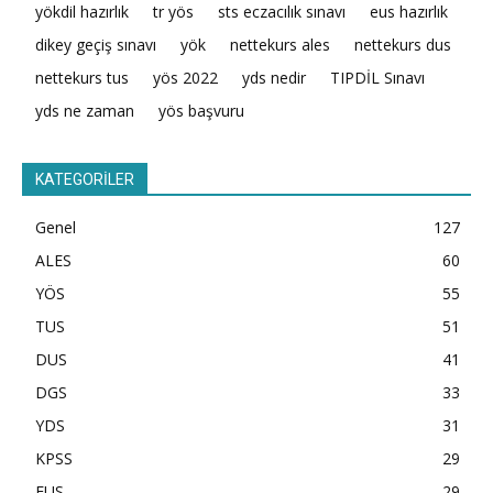
yökdil hazırlık
tr yös
sts eczacılık sınavı
eus hazırlık
dikey geçiş sınavı
yök
nettekurs ales
nettekurs dus
nettekurs tus
yös 2022
yds nedir
TIPDİL Sınavı
yds ne zaman
yös başvuru
KATEGORİLER
Genel
127
ALES
60
YÖS
55
TUS
51
DUS
41
DGS
33
YDS
31
KPSS
29
EUS
29