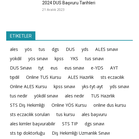
2024 DUS Başvuru Tarihleri
21 Aralık 2023
ETİKETLER
ales
yös
tus
dgs
DUS
yds
ALES sınavı
yokdil
yös sınavı
kpss
YKS
tus sınavı
DUS Sınavı
tyt
eus
eus sınavı
e-YDS
AYT
tıpdil
Online TUS Kursu
ALES Hazırlık
sts eczacılık
Online ALES Kursu
kpss sınavı
yks-tyt-ayt
yds sınavı
tus nedir
yökdil sınavı
ales nedir
TUS Hazırlık
STS Diş Hekimliği
Online YÖS Kursu
online dus kursu
sts eczacılık soruları
tus kursu
ales başvuru
ales kimler başvurabilir
STS TIP
dgs sınavı
sts tıp doktorluğu
Diş Hekimliği Uzmanlık Sınavı