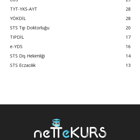
TYT-YKS-AYT
28
YÖKDİL
28
STS Tıp Doktorluğu
20
TIPDİL
17
e-YDS
16
STS Diş Hekimliği
14
STS Eczacılık
13