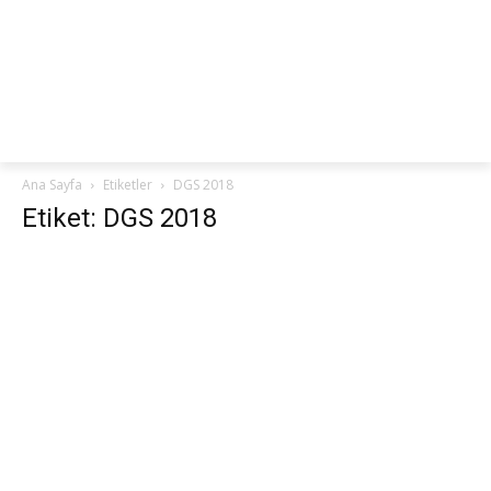
netteKURS
Ana Sayfa
Etiketler
DGS 2018
Etiket: DGS 2018