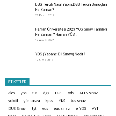
DGS Tercih Nasıl Yapılır,DGS Tercih Sonuçları
Ne Zaman?
26 Kasım 2019
Harran Üniversitesi 2023 YÖS Sınav Tarihleri
Ne Zaman ? Harran YÖS...
12 Aralık 2022
YDS (Yabancı Dil Sınavı) Nedir?
17 Ocak 2017
ETİKETLER
ales
yös
tus
dgs
DUS
yds
ALES sınavı
yokdil
yös sınavı
kpss
YKS
tus sınavı
DUS Sınavı
tyt
eus
eus sınavı
e-YDS
AYT