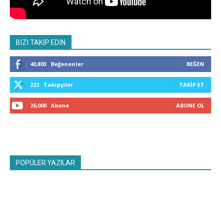
BİZİ TAKİP EDİN
40,803
Beğenenler
BEĞEN
222
Takipçiler
TAKIP ET
26,000
Abone
ABONE OL
POPÜLER YAZILAR