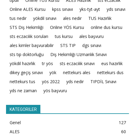
tıpdil
Online TUS Kursu
ALES Hazırlık
sts eczacılık
Online ALES Kursu
kpss sınavı
yks-tyt-ayt
yds sınavı
tus nedir
yökdil sınavı
ales nedir
TUS Hazırlık
STS Diş Hekimliği
Online YÖS Kursu
online dus kursu
sts eczacılık soruları
tus kursu
ales başvuru
ales kimler başvurabilir
STS TIP
dgs sınavı
sts tıp doktorluğu
Diş Hekimliği Uzmanlık Sınavı
yökdil hazırlık
tr yös
sts eczacılık sınavı
eus hazırlık
dikey geçiş sınavı
yök
nettekurs ales
nettekurs dus
nettekurs tus
yös 2022
yds nedir
TIPDİL Sınavı
yds ne zaman
yös başvuru
KATEGORİLER
Genel
127
ALES
60