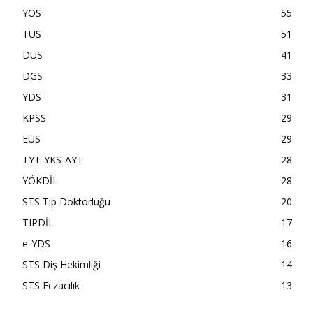
YÖS
55
TUS
51
DUS
41
DGS
33
YDS
31
KPSS
29
EUS
29
TYT-YKS-AYT
28
YÖKDİL
28
STS Tıp Doktorluğu
20
TIPDİL
17
e-YDS
16
STS Diş Hekimliği
14
STS Eczacılık
13