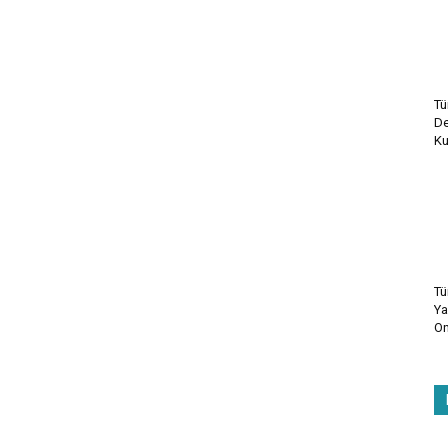
Tü
De
Ku
Tü
Ya
On