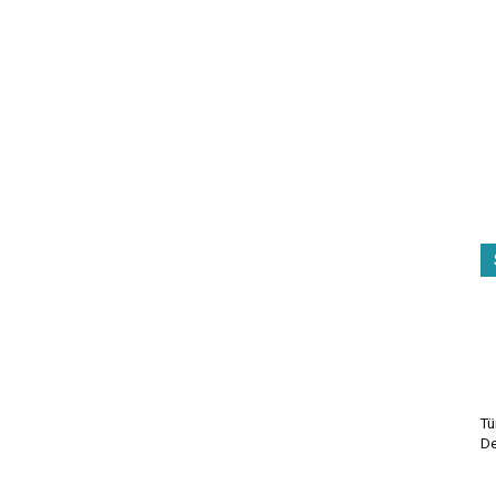
Tü
De