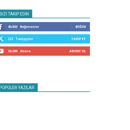
BİZİ TAKİP EDİN
40,803
Beğenenler
BEĞEN
222
Takipçiler
TAKIP ET
26,000
Abone
ABONE OL
POPÜLER YAZILAR