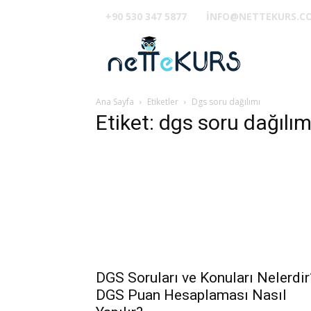
+90 530 347 5877
INFO@NETTEKURS.C
TUS
Ana Sayfa
Etiketler
Dgs soru dağılımı
Etiket: dgs soru dağılım
DGS Soruları ve Konuları Nelerdir
DGS Puan Hesaplaması Nasıl