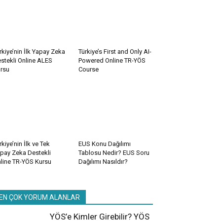
rkiye’nin İlk Yapay Zeka
Türkiye’s First and Only AI-
stekli Online ALES
Powered Online TR-YÖS
rsu
Course
rkiye’nin İlk ve Tek
EUS Konu Dağılımı
pay Zeka Destekli
Tablosu Nedir? EUS Soru
line TR-YÖS Kursu
Dağılımı Nasıldır?
EN ÇOK YORUM ALANLAR
YÖS’e Kimler Girebilir? YÖS