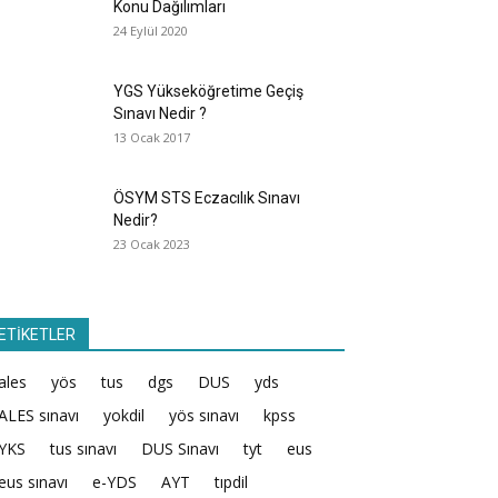
Konu Dağılımları
24 Eylül 2020
YGS Yükseköğretime Geçiş
Sınavı Nedir ?
13 Ocak 2017
ÖSYM STS Eczacılık Sınavı
Nedir?
23 Ocak 2023
ETİKETLER
ales
yös
tus
dgs
DUS
yds
ALES sınavı
yokdil
yös sınavı
kpss
YKS
tus sınavı
DUS Sınavı
tyt
eus
eus sınavı
e-YDS
AYT
tıpdil