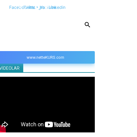
Facebook
Twitter
Instagram
Youtube
Linkedin
KPSS
DGS
YKS
YÖS
DİĞER
www.netteKURS.com
VİDEOLAR