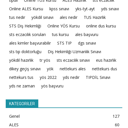
tıpdil
Online TUS Kursu
ALES Hazırlık
sts eczacılık
Online ALES Kursu
kpss sınavı
yks-tyt-ayt
yds sınavı
tus nedir
yökdil sınavı
ales nedir
TUS Hazırlık
STS Diş Hekimliği
Online YÖS Kursu
online dus kursu
sts eczacılık soruları
tus kursu
ales başvuru
ales kimler başvurabilir
STS TIP
dgs sınavı
sts tıp doktorluğu
Diş Hekimliği Uzmanlık Sınavı
yökdil hazırlık
tr yös
sts eczacılık sınavı
eus hazırlık
dikey geçiş sınavı
yök
nettekurs ales
nettekurs dus
nettekurs tus
yös 2022
yds nedir
TIPDİL Sınavı
yds ne zaman
yös başvuru
KATEGORİLER
Genel
127
ALES
60