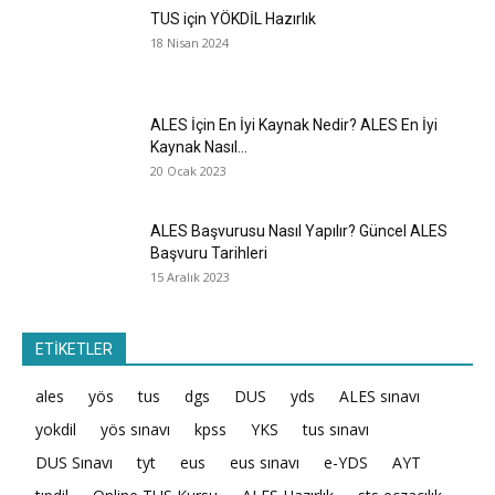
TUS için YÖKDİL Hazırlık
18 Nisan 2024
ALES İçin En İyi Kaynak Nedir? ALES En İyi
Kaynak Nasıl...
20 Ocak 2023
ALES Başvurusu Nasıl Yapılır? Güncel ALES
Başvuru Tarihleri
15 Aralık 2023
ETİKETLER
ales
yös
tus
dgs
DUS
yds
ALES sınavı
yokdil
yös sınavı
kpss
YKS
tus sınavı
DUS Sınavı
tyt
eus
eus sınavı
e-YDS
AYT