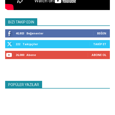
BİZİ TAKİP EDİN
40,803
Beğenenler
BEĞEN
222
Takipçiler
TAKIP ET
26,000
Abone
ABONE OL
POPÜLER YAZILAR