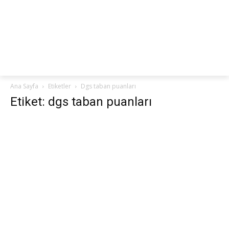
netteKURS
Ana Sayfa
Etiketler
Dgs taban puanları
Etiket: dgs taban puanları