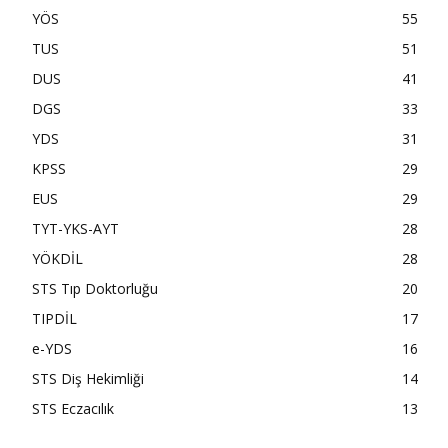
YÖS
55
TUS
51
DUS
41
DGS
33
YDS
31
KPSS
29
EUS
29
TYT-YKS-AYT
28
YÖKDİL
28
STS Tıp Doktorluğu
20
TIPDİL
17
e-YDS
16
STS Diş Hekimliği
14
STS Eczacılık
13