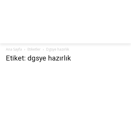
netteKURS
Ana Sayfa
Etiketler
Dgsye hazırlık
Etiket: dgsye hazırlık