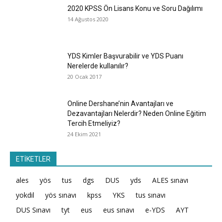
2020 KPSS Ön Lisans Konu ve Soru Dağılımı
14 Ağustos 2020
YDS Kimler Başvurabilir ve YDS Puanı
Nerelerde kullanılır?
20 Ocak 2017
Online Dershane’nin Avantajları ve
Dezavantajları Nelerdir? Neden Online Eğitim
Tercih Etmeliyiz?
24 Ekim 2021
ETİKETLER
ales
yös
tus
dgs
DUS
yds
ALES sınavı
yokdil
yös sınavı
kpss
YKS
tus sınavı
DUS Sınavı
tyt
eus
eus sınavı
e-YDS
AYT