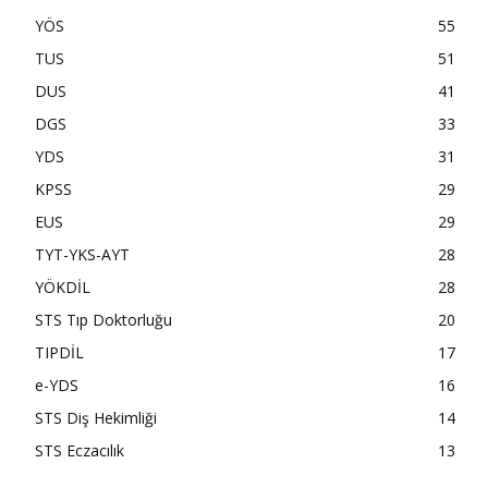
YÖS
55
TUS
51
DUS
41
DGS
33
YDS
31
KPSS
29
EUS
29
TYT-YKS-AYT
28
YÖKDİL
28
STS Tıp Doktorluğu
20
TIPDİL
17
e-YDS
16
STS Diş Hekimliği
14
STS Eczacılık
13