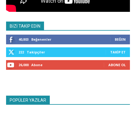
BİZİ TAKİP EDİN
40,803
Beğenenler
BEĞEN
222
Takipçiler
TAKIP ET
26,000
Abone
ABONE OL
POPÜLER YAZILAR