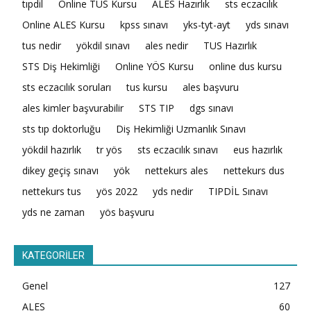
tıpdil
Online TUS Kursu
ALES Hazırlık
sts eczacılık
Online ALES Kursu
kpss sınavı
yks-tyt-ayt
yds sınavı
tus nedir
yökdil sınavı
ales nedir
TUS Hazırlık
STS Diş Hekimliği
Online YÖS Kursu
online dus kursu
sts eczacılık soruları
tus kursu
ales başvuru
ales kimler başvurabilir
STS TIP
dgs sınavı
sts tıp doktorluğu
Diş Hekimliği Uzmanlık Sınavı
yökdil hazırlık
tr yös
sts eczacılık sınavı
eus hazırlık
dikey geçiş sınavı
yök
nettekurs ales
nettekurs dus
nettekurs tus
yös 2022
yds nedir
TIPDİL Sınavı
yds ne zaman
yös başvuru
KATEGORİLER
Genel
127
ALES
60