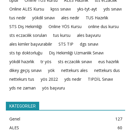
tıpdil
Online TUS Kursu
ALES Hazırlık
sts eczacılık
Online ALES Kursu
kpss sınavı
yks-tyt-ayt
yds sınavı
tus nedir
yökdil sınavı
ales nedir
TUS Hazırlık
STS Diş Hekimliği
Online YÖS Kursu
online dus kursu
sts eczacılık soruları
tus kursu
ales başvuru
ales kimler başvurabilir
STS TIP
dgs sınavı
sts tıp doktorluğu
Diş Hekimliği Uzmanlık Sınavı
yökdil hazırlık
tr yös
sts eczacılık sınavı
eus hazırlık
dikey geçiş sınavı
yök
nettekurs ales
nettekurs dus
nettekurs tus
yös 2022
yds nedir
TIPDİL Sınavı
yds ne zaman
yös başvuru
KATEGORİLER
Genel
127
ALES
60