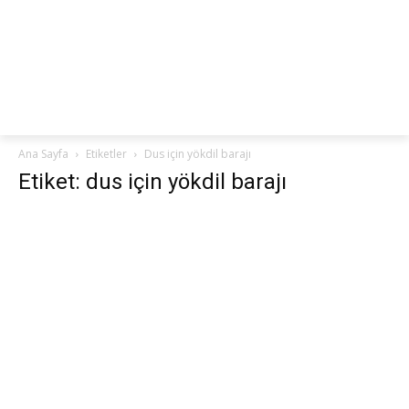
netteKURS
Ana Sayfa
Etiketler
Dus için yökdil barajı
Etiket: dus için yökdil barajı