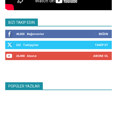
BİZİ TAKİP EDİN
40,803
Beğenenler
BEĞEN
222
Takipçiler
TAKIP ET
26,000
Abone
ABONE OL
POPÜLER YAZILAR