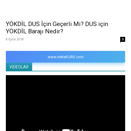
YÖKDİL DUS İçin Geçerli Mi? DUS için
YÖKDİL Barajı Nedir?
8 Eylül 2018
0
www.netteKURS.com
VİDEOLAR