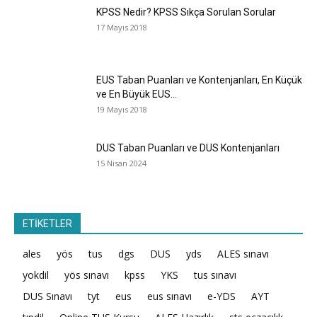
KPSS Nedir? KPSS Sıkça Sorulan Sorular
17 Mayıs 2018
EUS Taban Puanları ve Kontenjanları, En Küçük
ve En Büyük EUS...
19 Mayıs 2018
DUS Taban Puanları ve DUS Kontenjanları
15 Nisan 2024
ETİKETLER
ales
yös
tus
dgs
DUS
yds
ALES sınavı
yokdil
yös sınavı
kpss
YKS
tus sınavı
DUS Sınavı
tyt
eus
eus sınavı
e-YDS
AYT