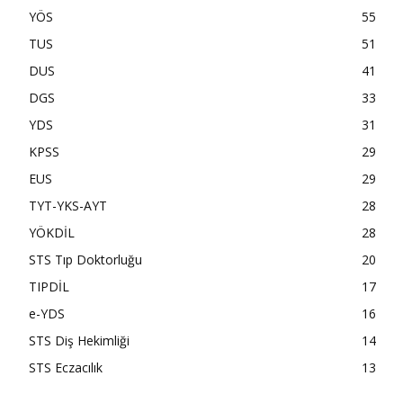
YÖS
55
TUS
51
DUS
41
DGS
33
YDS
31
KPSS
29
EUS
29
TYT-YKS-AYT
28
YÖKDİL
28
STS Tıp Doktorluğu
20
TIPDİL
17
e-YDS
16
STS Diş Hekimliği
14
STS Eczacılık
13