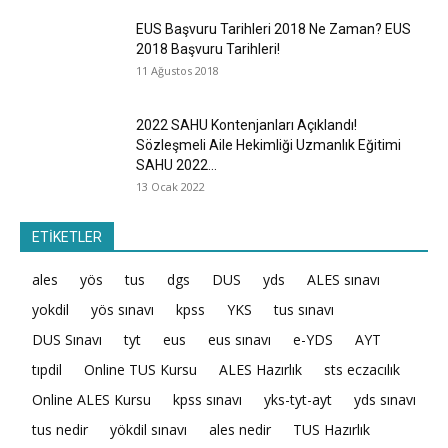
EUS Başvuru Tarihleri 2018 Ne Zaman? EUS
2018 Başvuru Tarihleri!
11 Ağustos 2018
2022 SAHU Kontenjanları Açıklandı!
Sözleşmeli Aile Hekimliği Uzmanlık Eğitimi
SAHU 2022...
13 Ocak 2022
ETİKETLER
ales
yös
tus
dgs
DUS
yds
ALES sınavı
yokdil
yös sınavı
kpss
YKS
tus sınavı
DUS Sınavı
tyt
eus
eus sınavı
e-YDS
AYT
tıpdil
Online TUS Kursu
ALES Hazırlık
sts eczacılık
Online ALES Kursu
kpss sınavı
yks-tyt-ayt
yds sınavı
tus nedir
yökdil sınavı
ales nedir
TUS Hazırlık