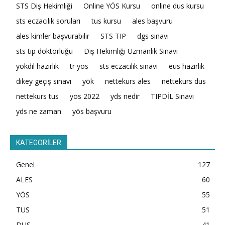
STS Diş Hekimliği
Online YÖS Kursu
online dus kursu
sts eczacılık soruları
tus kursu
ales başvuru
ales kimler başvurabilir
STS TIP
dgs sınavı
sts tıp doktorluğu
Diş Hekimliği Uzmanlık Sınavı
yökdil hazırlık
tr yös
sts eczacılık sınavı
eus hazırlık
dikey geçiş sınavı
yök
nettekurs ales
nettekurs dus
nettekurs tus
yös 2022
yds nedir
TIPDİL Sınavı
yds ne zaman
yös başvuru
KATEGORİLER
Genel
127
ALES
60
YÖS
55
TUS
51
DUS
41