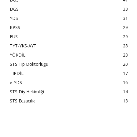
DGS
33
YDS
31
KPSS
29
EUS
29
TYT-YKS-AYT
28
YÖKDİL
28
STS Tıp Doktorluğu
20
TIPDİL
17
e-YDS
16
STS Diş Hekimliği
14
STS Eczacılık
13