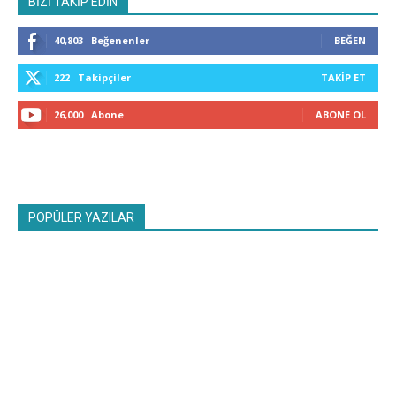
BİZİ TAKİP EDİN
40,803
Beğenenler
BEĞEN
222
Takipçiler
TAKIP ET
26,000
Abone
ABONE OL
POPÜLER YAZILAR