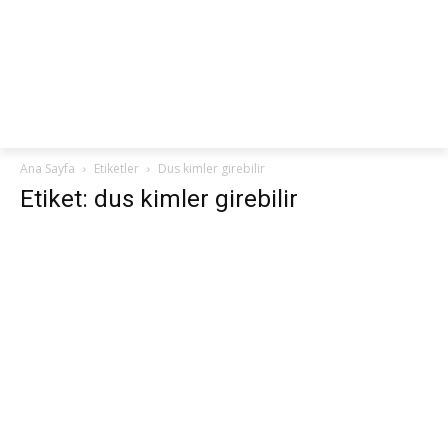
netteKURS
Ana Sayfa
Etiketler
Dus kimler girebilir
Etiket: dus kimler girebilir