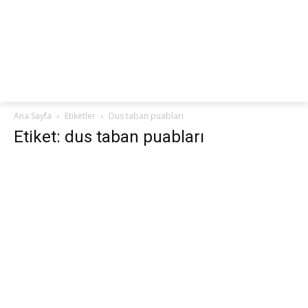
netteKURS
Ana Sayfa
Etiketler
Dus taban puabları
Etiket: dus taban puabları