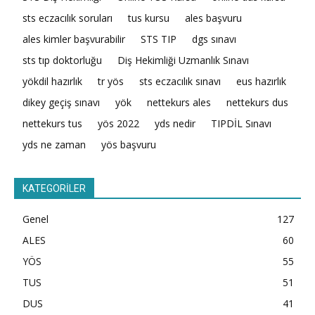
sts eczacılık soruları
tus kursu
ales başvuru
ales kimler başvurabilir
STS TIP
dgs sınavı
sts tıp doktorluğu
Diş Hekimliği Uzmanlık Sınavı
yökdil hazırlık
tr yös
sts eczacılık sınavı
eus hazırlık
dikey geçiş sınavı
yök
nettekurs ales
nettekurs dus
nettekurs tus
yös 2022
yds nedir
TIPDİL Sınavı
yds ne zaman
yös başvuru
KATEGORİLER
Genel
127
ALES
60
YÖS
55
TUS
51
DUS
41