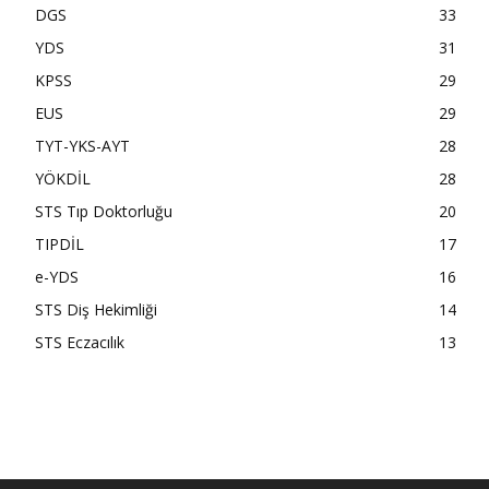
DGS
33
YDS
31
KPSS
29
EUS
29
TYT-YKS-AYT
28
YÖKDİL
28
STS Tıp Doktorluğu
20
TIPDİL
17
e-YDS
16
STS Diş Hekimliği
14
STS Eczacılık
13