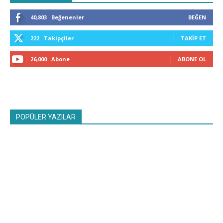
40,803
Beğenenler
BEĞEN
222
Takipçiler
TAKIP ET
26,000
Abone
ABONE OL
POPÜLER YAZILAR