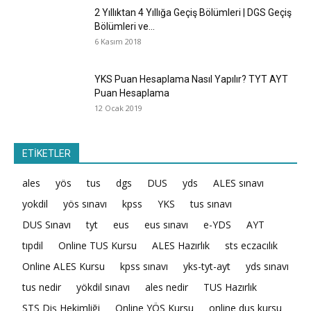
2 Yıllıktan 4 Yıllığa Geçiş Bölümleri | DGS Geçiş
Bölümleri ve...
6 Kasım 2018
YKS Puan Hesaplama Nasıl Yapılır? TYT AYT
Puan Hesaplama
12 Ocak 2019
ETİKETLER
ales
yös
tus
dgs
DUS
yds
ALES sınavı
yokdil
yös sınavı
kpss
YKS
tus sınavı
DUS Sınavı
tyt
eus
eus sınavı
e-YDS
AYT
tıpdil
Online TUS Kursu
ALES Hazırlık
sts eczacılık
Online ALES Kursu
kpss sınavı
yks-tyt-ayt
yds sınavı
tus nedir
yökdil sınavı
ales nedir
TUS Hazırlık
STS Diş Hekimliği
Online YÖS Kursu
online dus kursu