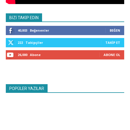
BİZİ TAKİP EDİN
40,803
Beğenenler
BEĞEN
222
Takipçiler
TAKIP ET
26,000
Abone
ABONE OL
POPÜLER YAZILAR