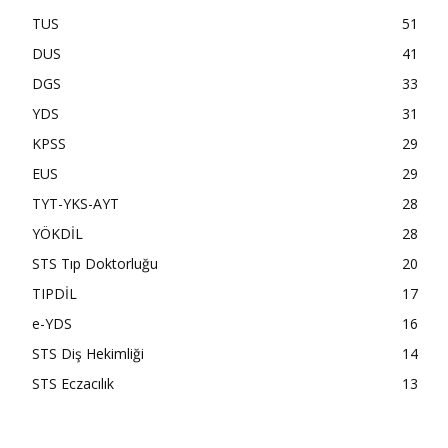
TUS
51
DUS
41
DGS
33
YDS
31
KPSS
29
EUS
29
TYT-YKS-AYT
28
YÖKDİL
28
STS Tıp Doktorluğu
20
TIPDİL
17
e-YDS
16
STS Diş Hekimliği
14
STS Eczacılık
13