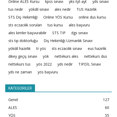
Online ALES Kursu
kpss sınavı
yks-tyt-ayt
yds sınavı
tus nedir
yökdil sınavı
ales nedir
TUS Hazırlık
STS Diş Hekimliği
Online YÖS Kursu
online dus kursu
sts eczacılık soruları
tus kursu
ales başvuru
ales kimler başvurabilir
STS TIP
dgs sınavı
sts tıp doktorluğu
Diş Hekimliği Uzmanlık Sınavı
yökdil hazırlık
tr yös
sts eczacılık sınavı
eus hazırlık
dikey geçiş sınavı
yök
nettekurs ales
nettekurs dus
nettekurs tus
yös 2022
yds nedir
TIPDİL Sınavı
yds ne zaman
yös başvuru
KATEGORİLER
Genel
127
ALES
60
YÖS
55