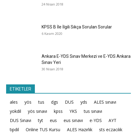
24 Nisan 2018
KPSS B İle İlgili Sıkça Sorulan Sorular
6 Kasım 2020
Ankara E-YDS Sınav Merkezi ve E-YDS Ankara
Sınav Yeri
30 Nisan 2018
ETİKETLER
ales
yös
tus
dgs
DUS
yds
ALES sınavı
yokdil
yös sınavı
kpss
YKS
tus sınavı
DUS Sınavı
tyt
eus
eus sınavı
e-YDS
AYT
tıpdil
Online TUS Kursu
ALES Hazırlık
sts eczacılık