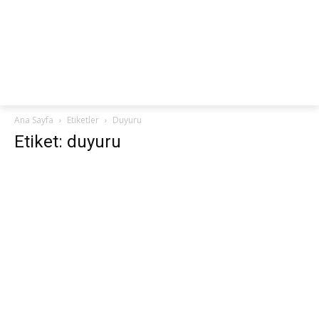
netteKURS
Ana Sayfa
Etiketler
Duyuru
Etiket: duyuru